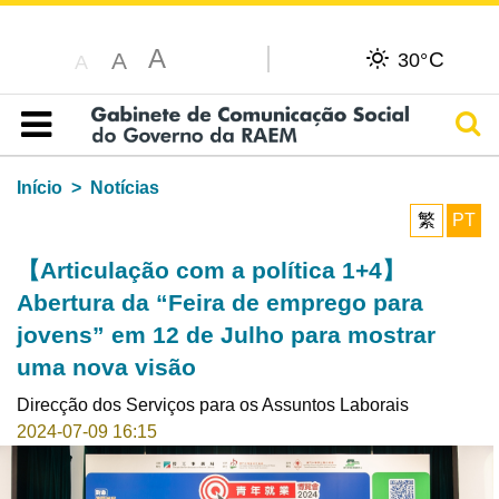
A
C
A
30°
A
Pesq
Índice
Início
Notícias
繁
PT
【Articulação com a política 1+4】
Abertura da “Feira de emprego para
jovens” em 12 de Julho para mostrar
uma nova visão
Direcção dos Serviços para os Assuntos Laborais
2024-07-09 16:15