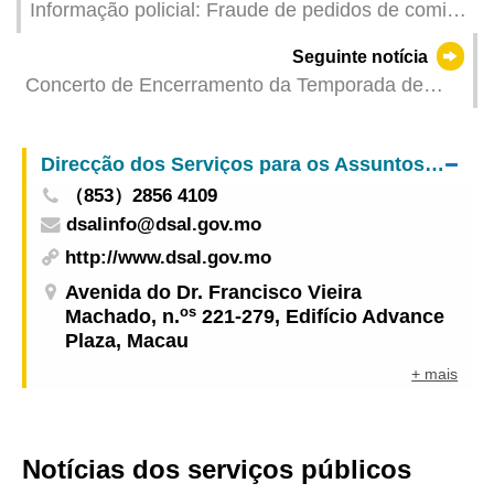
Informação policial: Fraude de pedidos de comida
online reaparece. A Polícia Judiciária apela aos
Seguinte notícia
cidadãos para estarem atentos e cautelosos.
Concerto de Encerramento da Temporada de
Concertos da Orquestra Chinesa de Macau
“Terras do Sul ‧ Quatro Estações” apresentado
Direcção dos Serviços para os Assuntos Laborais
em meados de Julho
（853）2856 4109
dsalinfo@dsal.gov.mo
http://www.dsal.gov.mo
Avenida do Dr. Francisco Vieira
os
Machado, n.
221-279, Edifício Advance
Plaza, Macau
+ mais
Notícias dos serviços públicos