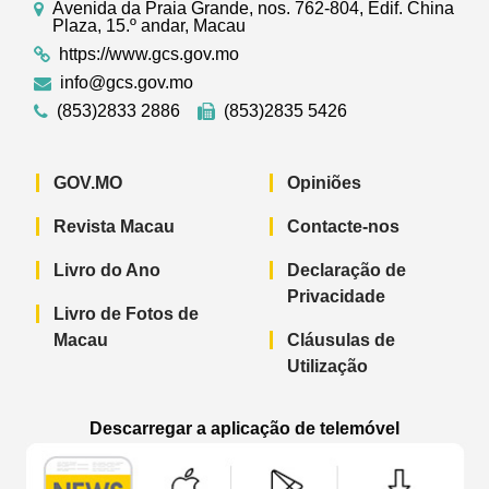
Avenida da Praia Grande, nos. 762-804, Edif. China
Plaza, 15.º andar, Macau
https://www.gcs.gov.mo
info@gcs.gov.mo
(853)2833 2886
(853)2835 5426
GOV.MO
Opiniões
Revista Macau
Contacte-nos
Livro do Ano
Declaração de
Privacidade
Livro de Fotos de
Macau
Cláusulas de
Utilização
Descarregar a aplicação de telemóvel
Aplicação de telemóvel “Notícias do G
Aplicação de telemóvel “
Aplicação 