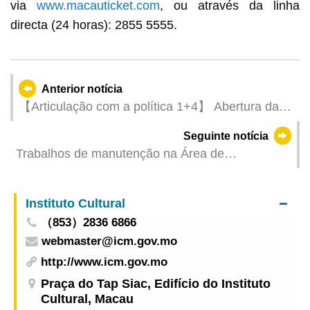
via
www.macauticket.com
, ou através da linha
directa (24 horas): 2855 5555.
Anterior notícia
【Articulação com a política 1+4】 Abertura da
“Feira de emprego para jovens” em 12 de Julho
Seguinte notícia
para mostrar uma nova visão
Trabalhos de manutenção na Área de
Conservação e Exposição dos Vestígios
Arqueológicos do Fosso na Rua de D. Belchior
Instituto Cultural
Carneiro
（853）2836 6866
webmaster@icm.gov.mo
http://www.icm.gov.mo
Praça do Tap Siac, Edifício do Instituto
Cultural, Macau