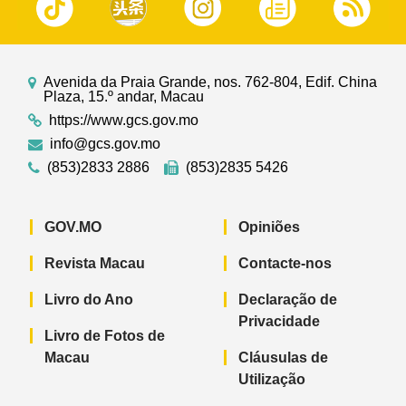
Avenida da Praia Grande, nos. 762-804, Edif. China
Plaza, 15.º andar, Macau
https://www.gcs.gov.mo
info@gcs.gov.mo
(853)2833 2886
(853)2835 5426
GOV.MO
Opiniões
Revista Macau
Contacte-nos
Livro do Ano
Declaração de
Privacidade
Livro de Fotos de
Macau
Cláusulas de
Utilização