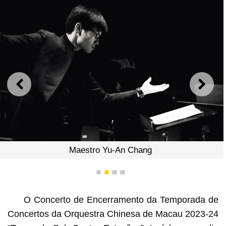
ANTERIOR
SEGU
Maestro Yu-An Chang
1
2
3
4
O Concerto de Encerramento da Temporada de
Concertos da Orquestra Chinesa de Macau 2023-24