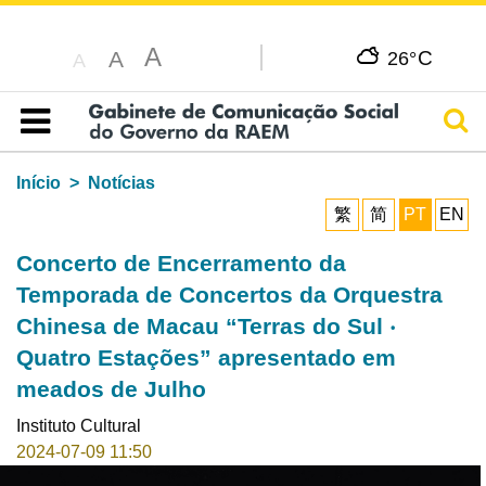
A
C
A
26°
A
Pesq
Índice
Início
Notícias
繁
简
PT
EN
Concerto de Encerramento da
Temporada de Concertos da Orquestra
Chinesa de Macau “Terras do Sul ‧
Quatro Estações” apresentado em
meados de Julho
Instituto Cultural
2024-07-09 11:50