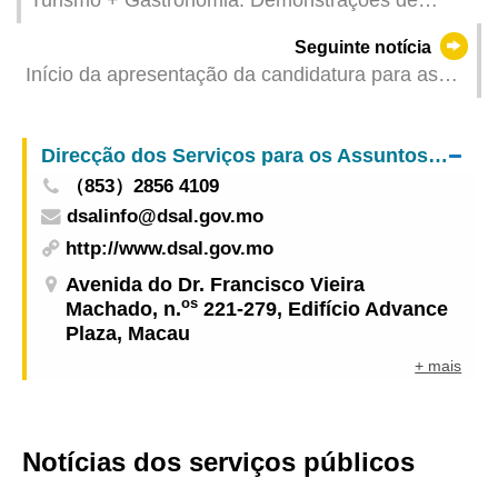
Cidades de Gastronomia apresentam pratos
Seguinte notícia
típicos de 12 cidades da Ásia
Início da apresentação da candidatura para as
eleições dos membros da Comissão Eleitoral do
Chefe do Executivo a partir de amanhã
Direcção dos Serviços para os Assuntos Laborais
（853）2856 4109
dsalinfo@dsal.gov.mo
http://www.dsal.gov.mo
Avenida do Dr. Francisco Vieira
os
Machado, n.
221-279, Edifício Advance
Plaza, Macau
+ mais
Notícias dos serviços públicos