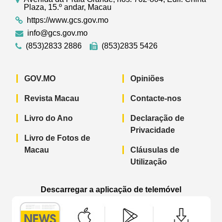
Plaza, 15.º andar, Macau
https://www.gcs.gov.mo
info@gcs.gov.mo
(853)2833 2886
(853)2835 5426
GOV.MO
Opiniões
Revista Macau
Contacte-nos
Livro do Ano
Declaração de
Privacidade
Livro de Fotos de
Macau
Cláusulas de
Utilização
Descarregar a aplicação de telemóvel
Aplicação de telemóvel “Notícias do G
Aplicação de telemóvel “
Aplicação 