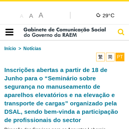
A
C
A
29°
A
Pesq
Índice
Início
Notícias
繁
简
PT
Inscrições abertas a partir de 18 de
Junho para o “Seminário sobre
segurança no manuseamento de
aparelhos elevatórios e na elevação e
transporte de cargas” organizado pela
DSAL, sendo bem-vinda a participação
de profissionais do sector