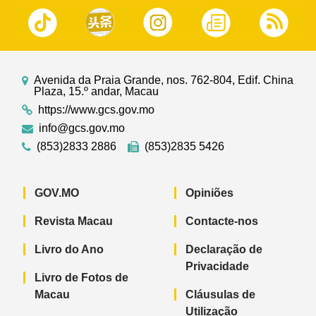
Avenida da Praia Grande, nos. 762-804, Edif. China
Plaza, 15.º andar, Macau
https://www.gcs.gov.mo
info@gcs.gov.mo
(853)2833 2886
(853)2835 5426
GOV.MO
Opiniões
Revista Macau
Contacte-nos
Livro do Ano
Declaração de
Privacidade
Livro de Fotos de
Macau
Cláusulas de
Utilização