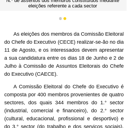
os dos membros constituídos mediante
Ap
ções referente a cada sector
1
2
As eleições dos membros da Comissão Eleitoral
do Chefe do Executivo (CECE) realizar-se-ão no dia
11 de Agosto, e os interessados devem apresentar
a sua candidatura entre os dias 18 de Junho e 2 de
Julho à Comissão de Assuntos Eleitorais do Chefe
do Executivo (CAECE).
A Comissão Eleitoral do Chefe do Executivo é
composta por 400 membros provenientes de quatro
sectores, dos quais 344 membros do 1.° sector
(industrial, comercial e financeiro), do 2.° sector
(cultural, educacional, profissional e desportivo) e
do 3.° sector (do trabalho e dos serviços sociais),