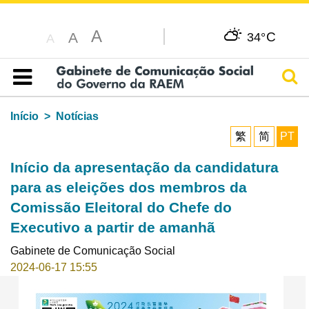
A
C
A
34°
A
Pesq
Índice
Início
Notícias
繁
简
PT
Início da apresentação da candidatura
para as eleições dos membros da
Comissão Eleitoral do Chefe do
Executivo a partir de amanhã
Gabinete de Comunicação Social
2024-06-17 15:55