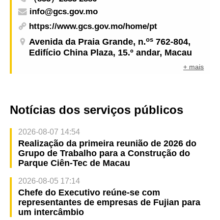
para o ensino superior” do Fundo Educativo para
info@gcs.gov.mo
o ano lectivo de 2024/2025
https://www.gcs.gov.mo/home/pt
os
Avenida da Praia Grande, n.
762-804,
Edifício China Plaza, 15.º andar, Macau
+ mais
Notícias dos serviços públicos
2026-08-07 14:54
Realização da primeira reunião de 2026 do
Grupo de Trabalho para a Construção do
Parque Ciên-Tec de Macau
2026-08-05 17:14
Chefe do Executivo reúne-se com
representantes de empresas de Fujian para
um intercâmbio