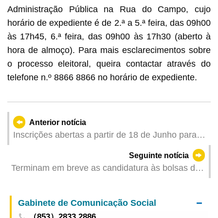
Administração Pública na Rua do Campo, cujo
horário de expediente é de 2.ª a 5.ª feira, das 09h00
às 17h45, 6.ª feira, das 09h00 às 17h30 (aberto à
hora de almoço). Para mais esclarecimentos sobre
o processo eleitoral, queira contactar através do
telefone n.º 8866 8866 no horário de expediente.
Anterior notícia
Inscrições abertas a partir de 18 de Junho para o
“Seminário sobre segurança no manuseamento
Seguinte notícia
de aparelhos elevatórios e na elevação e
Terminam em breve as candidatura às bolsas de
transporte de cargas” organizado pela DSAL,
estudo para o prosseguimento de estudos em
sendo bem-vinda a participação de profissionais
Portugal e às bolsas-empréstimo, no âmbito do
do sector
Gabinete de Comunicação Social
“Plano de financiamento das bolsas de estudo
（853）2833 2886