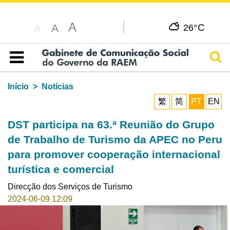
A
C
A
26°
A
Pesq
Índice
Início
Notícias
繁
简
PT
EN
DST participa na 63.ª Reunião do Grupo
de Trabalho de Turismo da APEC no Peru
para promover cooperação internacional
turística e comercial
Direcção dos Serviços de Turismo
2024-06-09 12:09