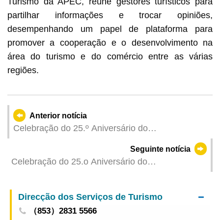
Turismo da APEC, reúne gestores turísticos para
partilhar informações e trocar opiniões,
desempenhando um papel de plataforma para
promover a cooperação e o desenvolvimento na
área do turismo e do comércio entre as várias
regiões.
Anterior notícia
Celebração do 25.º Aniversário do
Estabelecimento da RAEM - SJM Regatas
Seguinte notícia
Internacionais de Barcos-Dragão de Macau 2024
Celebração do 25.o Aniversário do
- Corpo de Bombeiros e Association of Macao
Estabelecimento da RAEM - SJM Regatas
Youth Development defenderam os títulos de
Internacionais de Barcos-Dragão de Macau 2024-
campeões na Regata de Barcos-Dragão de
Direcção dos Serviços de Turismo
Corpo de Bombeiros campeão nas pequenas
Macau para Grandes Embarcações – Categoria
（853）2831 5566
embarcações da Categoria Open e Association of
Open e Categoria Senhoras, respectivamente