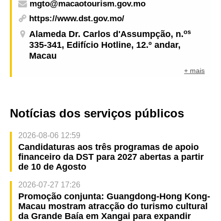
mgto@macaotourism.gov.mo
Macao Youth Development - A campeã nas
pequenas embarcações da Categoria Senhoras
https://www.dst.gov.mo/
os
Alameda Dr. Carlos d'Assumpção, n.
335-341, Edifício Hotline, 12.º andar,
Macau
+ mais
Notícias dos serviços públicos
2026-08-06 12:59
Candidaturas aos três programas de apoio
financeiro da DST para 2027 abertas a partir
de 10 de Agosto
2026-07-27 17:26
Promoção conjunta: Guangdong-Hong Kong-
Macau mostram atracção do turismo cultural
da Grande Baía em Xangai para expandir