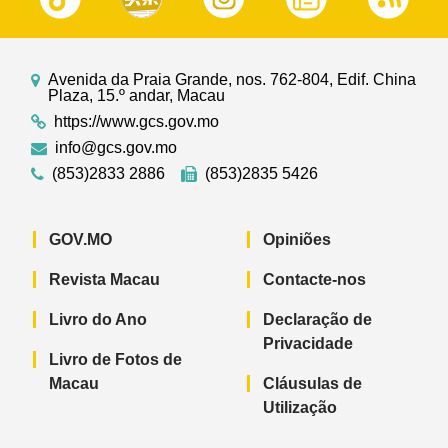
Avenida da Praia Grande, nos. 762-804, Edif. China
Plaza, 15.º andar, Macau
https://www.gcs.gov.mo
info@gcs.gov.mo
(853)2833 2886
(853)2835 5426
GOV.MO
Opiniões
Revista Macau
Contacte-nos
Livro do Ano
Declaração de
Privacidade
Livro de Fotos de
Macau
Cláusulas de
Utilização