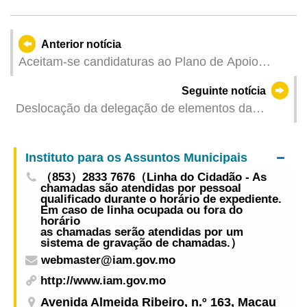
Anterior notícia
Aceitam-se candidaturas ao Plano de Apoio
Financeiro aos pilotos locais para a participação
Seguinte notícia
no Grande Prémio de Macau e em provas no
Deslocação da delegação de elementos da
exterior no ano 2024 a partir do dia de hoje
DSEDJ, da Comissão de Desenvolvimento de
Quadros Qualificados e das instituições do
Instituto para os Assuntos Municipais
ensino superior a São Francisco, nos Estados
（853）2833 7676（Linha do Cidadão - As
Unidos da América, para promoção da vinda a
chamadas são atendidas por pessoal
Macau de académicos e estudantes de
qualificado durante o horário de expediente.
Em caso de linha ocupada ou fora do
excelência a nível internacional para intercâmbio
horário
as chamadas serão atendidas por um
e aprendizagem
sistema de gravação de chamadas.）
webmaster@iam.gov.mo
http://www.iam.gov.mo
Avenida Almeida Ribeiro, n.º 163, Macau