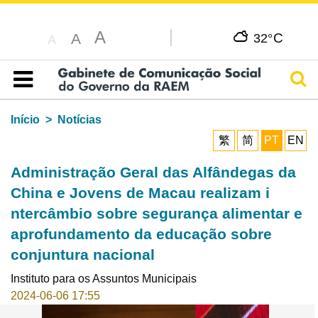
A
C
A
32°
A
Pesq
Índice
Início
Notícias
繁
简
PT
EN
Administração Geral das Alfândegas da
China e Jovens de Macau realizam i
ntercâmbio sobre segurança alimentar e
aprofundamento da educação sobre
conjuntura nacional
Instituto para os Assuntos Municipais
2024-06-06 17:55