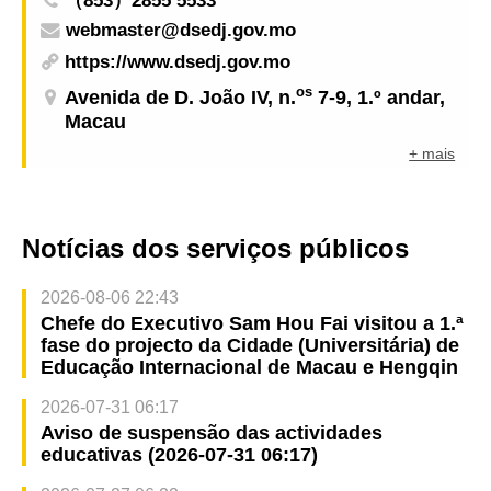
（853）2855 5533
webmaster@dsedj.gov.mo
https://www.dsedj.gov.mo
os
Avenida de D. João IV, n.
7-9, 1.º andar,
Macau
+ mais
Notícias dos serviços públicos
2026-08-06 22:43
Chefe do Executivo Sam Hou Fai visitou a 1.ª
fase do projecto da Cidade (Universitária) de
Educação Internacional de Macau e Hengqin
2026-07-31 06:17
Aviso de suspensão das actividades
educativas (2026-07-31 06:17)