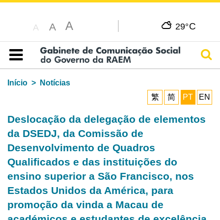
A
C
A
29°
A
Pesq
Índice
Início
Notícias
繁
简
PT
EN
Deslocação da delegação de elementos
da DSEDJ, da Comissão de
Desenvolvimento de Quadros
Qualificados e das instituições do
ensino superior a São Francisco, nos
Estados Unidos da América, para
promoção da vinda a Macau de
académicos e estudantes de excelência