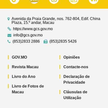
Avenida da Praia Grande, nos. 762-804, Edif. China
Plaza, 15.º andar, Macau
https://www.gcs.gov.mo
info@gcs.gov.mo
(853)2833 2886
(853)2835 5426
GOV.MO
Opiniões
Revista Macau
Contacte-nos
Livro do Ano
Declaração de
Privacidade
Livro de Fotos de
Macau
Cláusulas de
Utilização