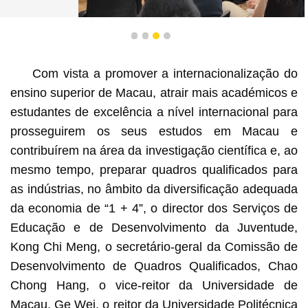
Encontro da delegação com a Associação Geral de
1
2
3
4
Estudantes Chineses da Universidade de Stanford
Com vista a promover a internacionalização do
ensino superior de Macau, atrair mais académicos e
estudantes de excelência a nível internacional para
prosseguirem os seus estudos em Macau e
contribuírem na área da investigação científica e, ao
mesmo tempo, preparar quadros qualificados para
as indústrias, no âmbito da diversificação adequada
da economia de “1 + 4”, o director dos Serviços de
Educação e de Desenvolvimento da Juventude,
Kong Chi Meng, o secretário-geral da Comissão de
Desenvolvimento de Quadros Qualificados, Chao
Chong Hang, o vice-reitor da Universidade de
Macau, Ge Wei, o reitor da Universidade Politécnica