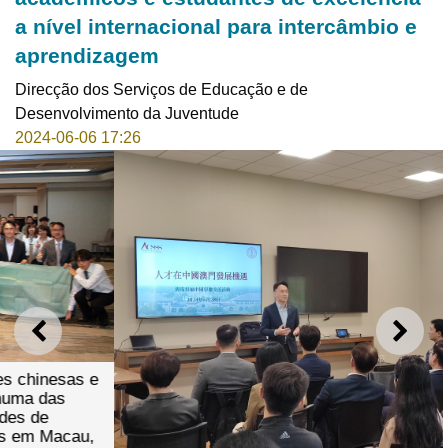
a nível internacional para intercâmbio e
aprendizagem
Direcção dos Serviços de Educação e de
Desenvolvimento da Juventude
2024-06-06 17:26
ANTERIOR
SEGU