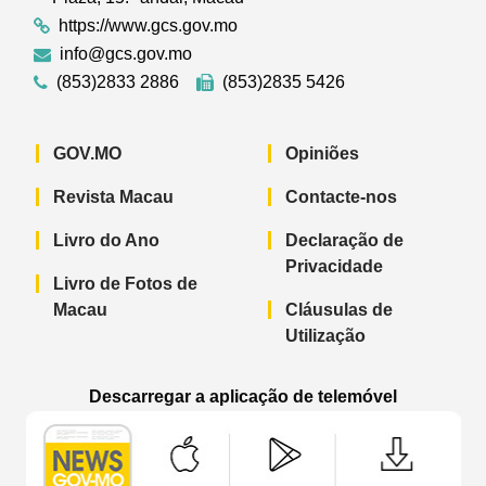
https://www.gcs.gov.mo
info@gcs.gov.mo
(853)2833 2886
(853)2835 5426
GOV.MO
Opiniões
Revista Macau
Contacte-nos
Livro do Ano
Declaração de
Privacidade
Livro de Fotos de
Macau
Cláusulas de
Utilização
Descarregar a aplicação de telemóvel
Aplicação de telemóvel “Notícias do G
Aplicação de telemóvel “
Aplicação 