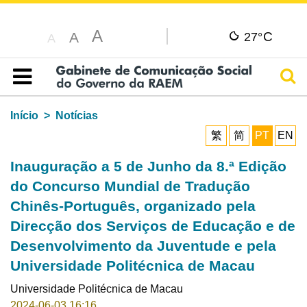
A
C
A
27°
A
Pesq
Índice
Início
Notícias
繁
简
PT
EN
Inauguração a 5 de Junho da 8.ª Edição
do Concurso Mundial de Tradução
Chinês-Português, organizado pela
Direcção dos Serviços de Educação e de
Desenvolvimento da Juventude e pela
Universidade Politécnica de Macau
Universidade Politécnica de Macau
2024-06-03 16:16