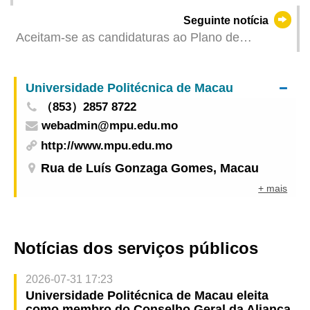
médicos do Hospital Macau Union estão a ser
Seguinte notícia
desenvolvidos de forma ordenada A prestação de
Aceitam-se as candidaturas ao Plano de
serviços de consultas externas de especialidades
Pagamento dos Juros ao Crédito para os Estudos
aos doentes transferidos pelos Serviços de
do ano lectivo de 2024/2025
Saúde começou a partir de hoje (dia 24)
Universidade Politécnica de Macau
（853）2857 8722
webadmin@mpu.edu.mo
http://www.mpu.edu.mo
Rua de Luís Gonzaga Gomes, Macau
+ mais
Notícias dos serviços públicos
2026-07-31 17:23
Universidade Politécnica de Macau eleita
como membro do Conselho Geral da Aliança