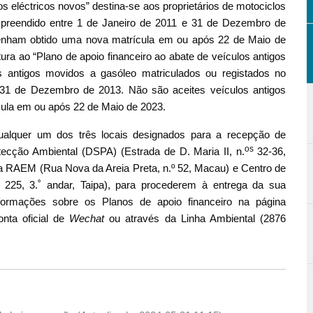
os eléctricos novos” destina-se aos proprietários de motociclos
mpreendido entre 1 de Janeiro de 2011 e 31 de Dezembro de
enham obtido uma nova matrícula em ou após 22 de Maio de
ura ao “Plano de apoio financeiro ao abate de veículos antigos
s antigos movidos a gasóleo matriculados ou registados no
 31 de Dezembro de 2013. Não são aceites veículos antigos
ula em ou após 22 de Maio de 2023.
ualquer um dos três locais designados para a recepção de
os
tecção Ambiental (DSPA) (Estrada de D. Maria II, n.
32-36,
da RAEM (Rua Nova da Areia Preta, n.º 52, Macau) e Centro de
225, 3.˚ andar, Taipa), para procederem à entrega da sua
formações sobre os Planos de apoio financeiro na página
onta oficial de
Wechat
ou através da Linha Ambiental (2876