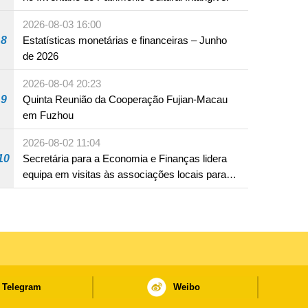
2026-08-03 16:00
8
Estatísticas monetárias e financeiras – Junho
de 2026
2026-08-04 20:23
9
Quinta Reunião da Cooperação Fujian-Macau
em Fuzhou
2026-08-02 11:04
10
Secretária para a Economia e Finanças lidera
equipa em visitas às associações locais para
consolidar consensos e promover os trabalhos
nas áreas económica e social
Telegram
Weibo