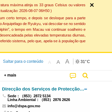
atura máxima atinja os 33 graus Celsius ou valores
ctualização: 2026-08-07 06H50 )
um certo tempo, e depois se desloque para a parte
do Arquipélago de Ryukyu, vai descolar-se no sentido
lphin”, o tempo em Macau vai continuar soalheiro e
o desencadeada pelas elevadas temperaturas diurnas,
eferido sistema, pelo que, apela-se à população que
A
A
Saltar para o conteúdo
31°
C
A
+ mais
Direcção dos Serviços de Protecção Ambiental
Sede：（853）2872 5134
Linha Ambiental：（853）2876 2626
info@dspa.gov.mo