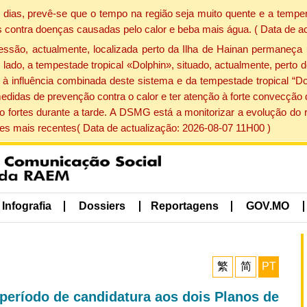
dias, prevê-se que o tempo na região seja muito quente e a temper
 contra doenças causadas pelo calor e beba mais água. ( Data de a
ão, actualmente, localizada perto da Ilha de Hainan permaneça 
lado, a tempestade tropical «Dolphin», situado, actualmente, perto 
à influência combinada deste sistema e da tempestade tropical “Do
edidas de prevenção contra o calor e ter atenção à forte convecçã
o fortes durante a tarde. A DSMG está a monitorizar a evolução do r
s mais recentes( Data de actualização: 2026-08-07 11H00 )
Infografia
Dossiers
Reportagens
GOV.MO
繁
简
PT
período de candidatura aos dois Planos de