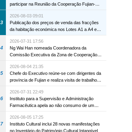
participar na Reunião da Cooperação Fujian-
Macau
2026-08-03 09:01
3
Publicação dos preços de venda das fracções
da habitação económica nos Lotes A1 a A4 e
A12 da Zona A dos Novos Aterros
2026-07-31 17:56
4
Ng Wai Han nomeada Coordenadora da
Comissão Executiva da Zona de Cooperação
Aprofundada entre Guangdong e Macau em
2026-08-04 21:35
Hengqin
5
Chefe do Executivo reúne-se com dirigentes da
província de Fujian e realiza visita de trabalho
em Fuzhou
2026-07-31 22:49
6
Instituto para a Supervisão e Administração
Farmacêutica apela ao não consumo de um
produto com substâncias medicamentosas
2026-08-05 17:25
ocidentais
7
Instituto Cultural inclui 28 novas manifestações
no Inventário do Património Cultural Intangível