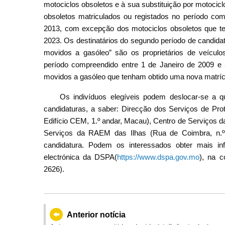
motociclos obsoletos e à sua substituição por motocicl
obsoletos matriculados ou registados no período co
2013, com excepção dos motociclos obsoletos que t
2023. Os destinatários do segundo período de candidat
movidos a gasóleo” são os proprietários de veículo
período compreendido entre 1 de Janeiro de 2009 e
movidos a gasóleo que tenham obtido uma nova matríc
Os indivíduos elegíveis podem deslocar-se a q
candidaturas, a saber: Direcção dos Serviços de Pro
Edifício CEM, 1.º andar, Macau), Centro de Serviços 
Serviços da RAEM das Ilhas (Rua de Coimbra, n.º 
candidatura. Podem os interessados obter mais in
electrónica da DSPA(
https://www.dspa.gov.mo
), na c
2626).
Anterior notícia