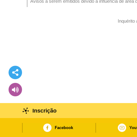
Avisos a serem emitidos devido à influência de área 
Inquérito
Inscrição
Facebook
You