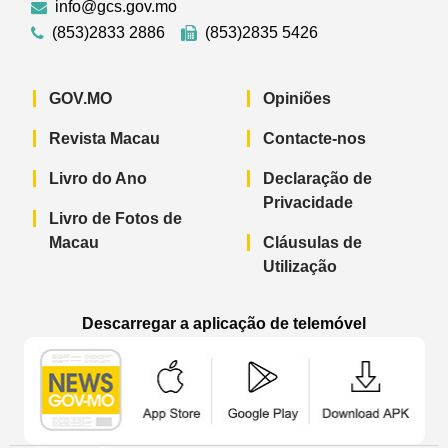
info@gcs.gov.mo
(853)2833 2886
(853)2835 5426
GOV.MO
Opiniões
Revista Macau
Contacte-nos
Livro do Ano
Declaração de
Privacidade
Livro de Fotos de
Macau
Cláusulas de
Utilização
Descarregar a aplicação de telemóvel
Aplicação de telemóvel “Notícias do G
Aplicação de telemóvel “
Aplicação 