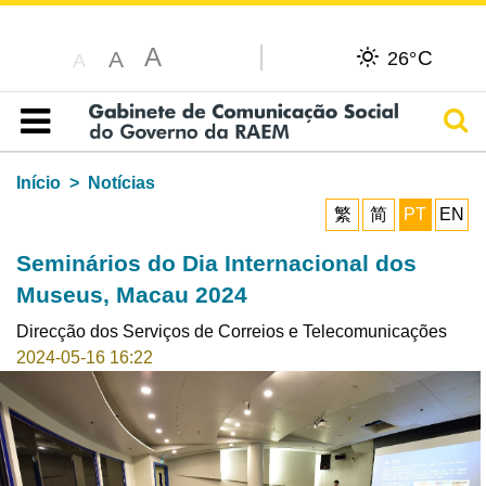
A
C
A
26°
A
Pesq
Índice
Início
Notícias
繁
简
PT
EN
Seminários do Dia Internacional dos
Museus, Macau 2024
Direcção dos Serviços de Correios e Telecomunicações
2024-05-16 16:22