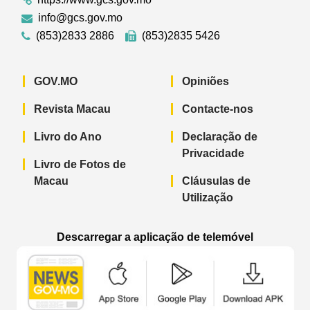
info@gcs.gov.mo
(853)2833 2886
(853)2835 5426
GOV.MO
Opiniões
Revista Macau
Contacte-nos
Livro do Ano
Declaração de
Privacidade
Livro de Fotos de
Macau
Cláusulas de
Utilização
Descarregar a aplicação de telemóvel
Aplicação de telemóvel “Notícias do G
Aplicação de telemóvel “
Aplicação 