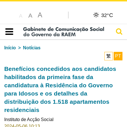
A
C
A
32°
A
Pesq
Índice
Início
Notícias
繁
PT
Benefícios concedidos aos candidatos
habilitados da primeira fase da
candidatura à Residência do Governo
para Idosos e os detalhes da
distribuição dos 1.518 apartamentos
residenciais
Instituto de Acção Social
2024-05-06 10:13