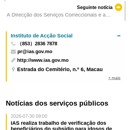
utilização de aditivos alimentares em géneros
Seguinte notícia
alimentícios e obrigação do sector alimentar de
A Direcção dos Serviços Correccionais e a
cumprir a lei na comercialização
Associação de Reabilitação de
Toxicodependentes de Macau coorganizam a
Instituto de Acção Social
“Mostra de Artesanato dos Reclusos e Jovens
（853）2836 7878
Internados – ARTE E REABILITAÇÃO”
pr@ias.gov.mo
http://www.ias.gov.mo
Estrada do Cemitério, n.º 6, Macau
+ mais
Notícias dos serviços públicos
2026-07-30 09:00
IAS realiza trabalho de verificação dos
beneficiários do subsídio para idosos de