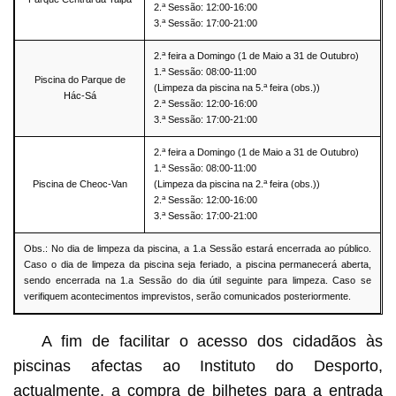
a
2.
Sessão: 12:00-16:00
a
3.
Sessão: 17:00-21:00
a
2.
feira a Domingo (1 de Maio a 31 de Outubro)
a
1.
Sessão: 08:00-11:00
Piscina do Parque de
a
(Limpeza da piscina na 5.
feira (obs.))
Hác-Sá
a
2.
Sessão: 12:00-16:00
a
3.
Sessão: 17:00-21:00
a
2.
feira a Domingo (1 de Maio a 31 de Outubro)
a
1.
Sessão: 08:00-11:00
a
Piscina de Cheoc-Van
(Limpeza da piscina na 2.
feira (obs.))
a
2.
Sessão: 12:00-16:00
a
3.
Sessão: 17:00-21:00
Obs.: No dia de limpeza da piscina, a 1.a Sessão estará encerrada ao público.
Caso o dia de limpeza da piscina seja feriado, a piscina permanecerá aberta,
sendo encerrada na 1.a Sessão do dia útil seguinte para limpeza. Caso se
verifiquem acontecimentos imprevistos, serão comunicados posteriormente.
A fim de facilitar o acesso dos cidadãos às
piscinas afectas ao Instituto do Desporto,
actualmente, a compra de bilhetes para a entrada