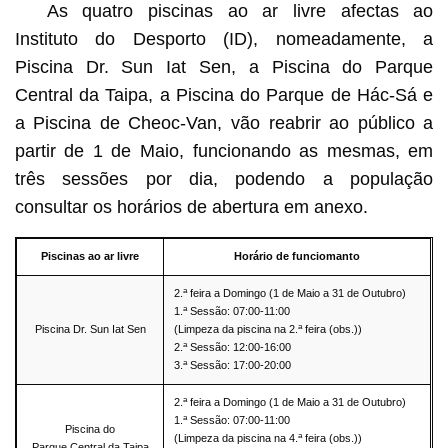
As quatro piscinas ao ar livre afectas ao
Instituto do Desporto (ID), nomeadamente, a
Piscina Dr. Sun Iat Sen, a Piscina do Parque
Central da Taipa, a Piscina do Parque de Hác-Sá e
a Piscina de Cheoc-Van, vão reabrir ao público a
partir de 1 de Maio, funcionando as mesmas, em
três sessões por dia, podendo a população
consultar os horários de abertura em anexo.
Piscinas ao ar livre
Horário de funciomanto
a
2.
feira a Domingo (1 de Maio a 31 de Outubro)
a
1.
Sessão: 07:00-11:00
a
Piscina Dr. Sun Iat Sen
(Limpeza da piscina na 2.
feira (obs.))
a
2.
Sessão: 12:00-16:00
a
3.
Sessão: 17:00-20:00
a
2.
feira a Domingo (1 de Maio a 31 de Outubro)
a
1.
Sessão: 07:00-11:00
Piscina do
a
(Limpeza da piscina na 4.
feira (obs.))
Parque Central da Taipa