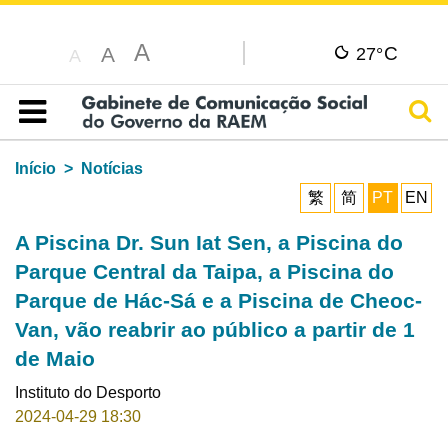
A
C
A
27°
A
Pesq
Índice
Início
Notícias
繁
简
PT
EN
A Piscina Dr. Sun Iat Sen, a Piscina do
Parque Central da Taipa, a Piscina do
Parque de Hác-Sá e a Piscina de Cheoc-
Van, vão reabrir ao público a partir de 1
de Maio
Instituto do Desporto
2024-04-29 18:30