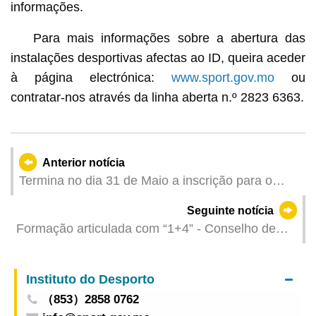
informações.
Para mais informações sobre a abertura das
instalações desportivas afectas ao ID, queira aceder
à página electrónica:
www.sport.gov.mo
ou
contratar-nos através da linha aberta n.º 2823 6363.
Anterior notícia
Termina no dia 31 de Maio a inscrição para o
plano de recrutamento de voluntários da zona de
Seguinte notícia
Macau para a 15.ª edição dos Jogos Nacionais
Formação articulada com “1+4” - Conselho de
da República Popular da China, os 12.os Jogos
Consumidores organiza sessão de
Nacionais para Deficientes e os 9.os Jogos
esclarecimento às Lojas Certificadas para
Olímpicos Especiais da China
Instituto do Desporto
aumentar a consciência pelo cumprimento da lei
（853）2858 0762