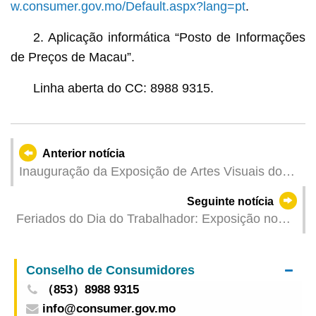
w.consumer.gov.mo/Default.aspx?lang=pt
.
2. Aplicação informática “Posto de Informações
de Preços de Macau”.
Linha aberta do CC: 8988 9315.
Anterior notícia
Inauguração da Exposição de Artes Visuais dos
Resultados do Ensino de Pintura Chinesa
Seguinte notícia
“Rebentos de Primavera” na Faculdade de Artes
Feriados do Dia do Trabalhador: Exposição no
e Design da UPM
Museu do Grande Prémio de Macau x “LEGO®
Speed Racing” inaugura hoje
Conselho de Consumidores
（853）8988 9315
info@consumer.gov.mo