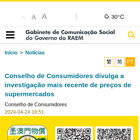
A
C
A
30°
A
Pesq
Índice
Início
Notícias
繁
简
PT
Conselho de Consumidores divulga a
investigação mais recente de preços de
supermercados
Conselho de Consumidores
2024-04-24 16:51