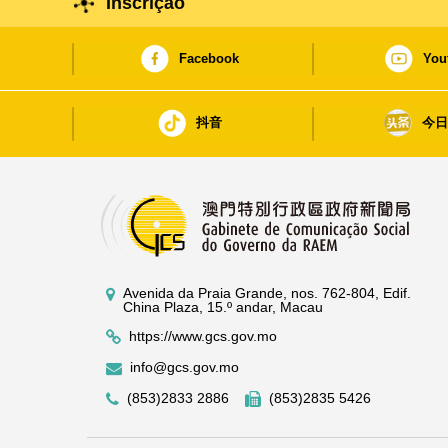
Inscrição
Facebook
You
抖音
今
Avenida da Praia Grande, nos. 762-804, Edif.
China Plaza, 15.º andar, Macau
https://www.gcs.gov.mo
info@gcs.gov.mo
(853)2833 2886
(853)2835 5426