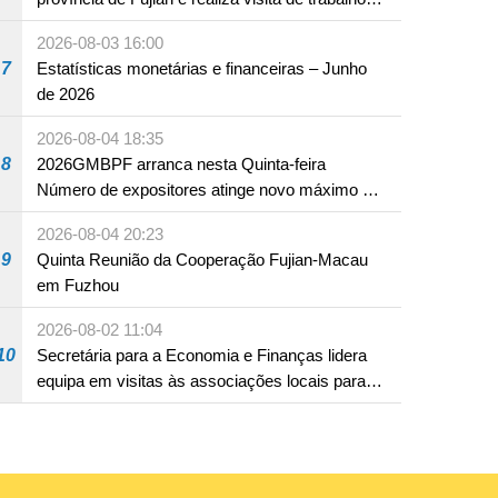
em Fuzhou
2026-08-03 16:00
7
Estatísticas monetárias e financeiras – Junho
de 2026
2026-08-04 18:35
8
2026GMBPF arranca nesta Quinta-feira
Número de expositores atinge novo máximo em
18 anos
2026-08-04 20:23
9
Quinta Reunião da Cooperação Fujian-Macau
em Fuzhou
2026-08-02 11:04
10
Secretária para a Economia e Finanças lidera
equipa em visitas às associações locais para
consolidar consensos e promover os trabalhos
nas áreas económica e social