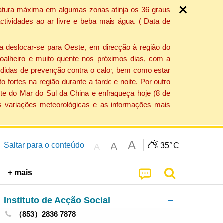
ratura máxima em algumas zonas atinja os 36 graus
tividades ao ar livre e beba mais água. ( Data de
a deslocar-se para Oeste, em direcção à região do
 soalheiro e muito quente nos próximos dias, com a
edidas de prevenção contra o calor, bem como estar
fortes na região durante a tarde e noite. Por outro
rte do Mar do Sul da China e enfraqueça hoje (8 de
s variações meteorológicas e as informações mais
A
A
Saltar para o conteúdo
35°
C
A
+ mais
Instituto de Acção Social
（853）2836 7878