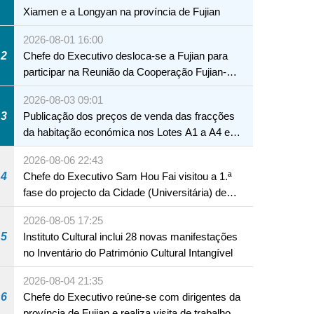
Xiamen e a Longyan na província de Fujian
2026-08-01 16:00
2
Chefe do Executivo desloca-se a Fujian para
participar na Reunião da Cooperação Fujian-
Macau
2026-08-03 09:01
3
Publicação dos preços de venda das fracções
da habitação económica nos Lotes A1 a A4 e
A12 da Zona A dos Novos Aterros
2026-08-06 22:43
4
Chefe do Executivo Sam Hou Fai visitou a 1.ª
fase do projecto da Cidade (Universitária) de
Educação Internacional de Macau e Hengqin
2026-08-05 17:25
5
Instituto Cultural inclui 28 novas manifestações
no Inventário do Património Cultural Intangível
2026-08-04 21:35
6
Chefe do Executivo reúne-se com dirigentes da
província de Fujian e realiza visita de trabalho