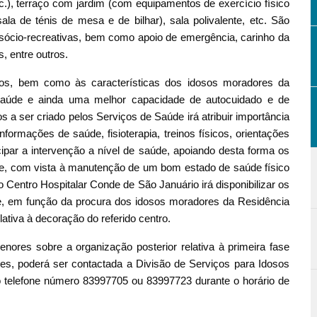
etc.), terraço com jardim (com equipamentos de exercício físico
sala de ténis de mesa e de bilhar), sala polivalente, etc. São
sócio-recreativas, bem como apoio de emergência, carinho da
, entre outros.
sos, bem como às características dos idosos moradores da
aúde e ainda uma melhor capacidade de autocuidado e de
s a ser criado pelos Serviços de Saúde irá atribuir importância
formações de saúde, fisioterapia, treinos físicos, orientações
tecipar a intervenção a nível de saúde, apoiando desta forma os
e, com vista à manutenção de um bom estado de saúde físico
o Centro Hospitalar Conde de São Januário irá disponibilizar os
de, em função da procura dos idosos moradores da Residência
ativa à decoração do referido centro.
nores sobre a organização posterior relativa à primeira fase
es, poderá ser contactada a Divisão de Serviços para Idosos
 telefone número 83997705 ou 83997723 durante o horário de