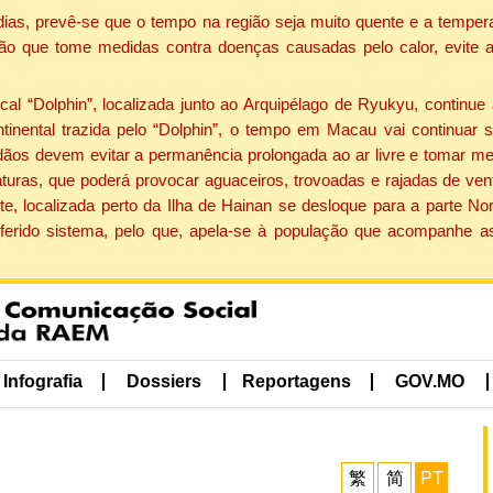
dias, prevê-se que o tempo na região seja muito quente e a tempe
ão que tome medidas contra doenças causadas pelo calor, evite ac
 “Dolphin”, localizada junto ao Arquipélago de Ryukyu, continue 
ntinental trazida pelo “Dolphin”, o tempo em Macau vai continuar
dãos devem evitar a permanência prolongada ao ar livre e tomar m
ras, que poderá provocar aguaceiros, trovoadas e rajadas de vento 
e, localizada perto da Ilha de Hainan se desloque para a parte No
ferido sistema, pelo que, apela-se à população que acompanhe a
Infografia
Dossiers
Reportagens
GOV.MO
繁
简
PT