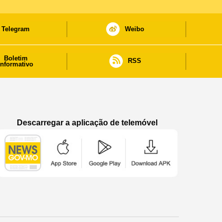
Telegram
Weibo
Boletim
RSS
informativo
Descarregar a aplicação de telemóvel
Aplicação de telemóvel “Notícias do Governo
Aplicação de telemóvel “Notícia
Aplicação de telem