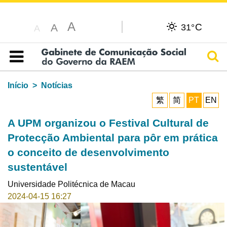
A
C
A
31°
A
Pesq
Índice
Início
Notícias
繁
简
PT
EN
A UPM organizou o Festival Cultural de
Protecção Ambiental para pôr em prática
o conceito de desenvolvimento
sustentável
Universidade Politécnica de Macau
2024-04-15 16:27