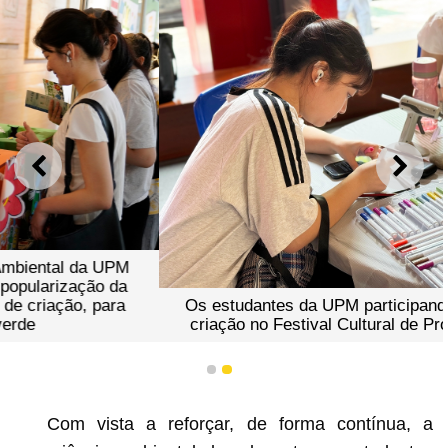
ANTERIOR
SEGU
Os estudantes da UPM participando na actividade de
criação no Festival Cultural de Protecção Ambiental
1
2
Com vista a reforçar, de forma contínua, a