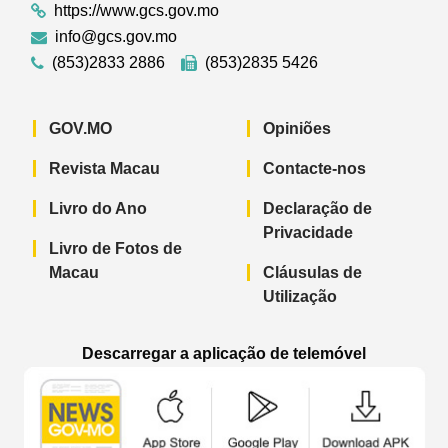
https://www.gcs.gov.mo
info@gcs.gov.mo
(853)2833 2886
(853)2835 5426
GOV.MO
Opiniões
Revista Macau
Contacte-nos
Livro do Ano
Declaração de
Privacidade
Livro de Fotos de
Macau
Cláusulas de
Utilização
Descarregar a aplicação de telemóvel
Aplicação de telemóvel “Notícias do G
Aplicação de telemóvel “
Aplicação 