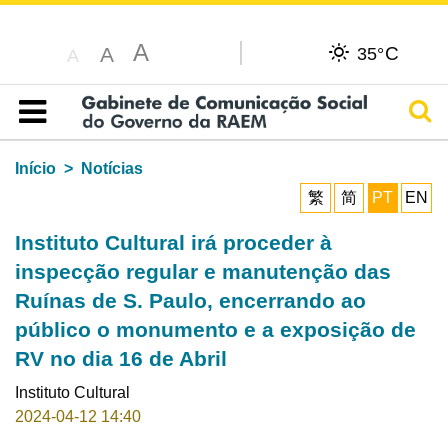
A
C
A
35°
A
Pesq
Índice
Início
Notícias
繁
简
PT
EN
Instituto Cultural irá proceder à
inspecção regular e manutenção das
Ruínas de S. Paulo, encerrando ao
público o monumento e a exposição de
RV no dia 16 de Abril
Instituto Cultural
2024-04-12 14:40