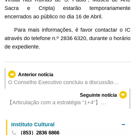
Sacra e Cripta) estarão temporariamente
encerrados ao público no dia 16 de Abril.
Para mais informações, é favor contactar o IC
através do telefone n.º
2836 6320
, durante o horário
de expediente.
Anterior notícia
O Conselho Executivo concluiu a discussão
sobre a proposta de lei intitulada “Abolição das
Seguinte notícia
medidas fiscais relacionadas com a gestão da
【Articulação com a estratégia “1+4”】
procura imobiliária”
Realização da “Exposição de planos de
valorização inteligente do sector de restauração
Instituto Cultural
de Macau” no final do mês
（853）2836 6866