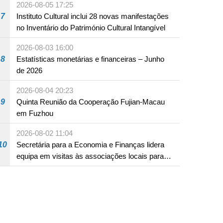
2026-08-05 17:25
ocidentais
7
Instituto Cultural inclui 28 novas manifestações
no Inventário do Património Cultural Intangível
2026-08-03 16:00
8
Estatísticas monetárias e financeiras – Junho
de 2026
2026-08-04 20:23
9
Quinta Reunião da Cooperação Fujian-Macau
em Fuzhou
2026-08-02 11:04
10
Secretária para a Economia e Finanças lidera
equipa em visitas às associações locais para
consolidar consensos e promover os trabalhos
nas áreas económica e social