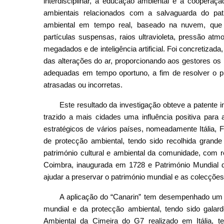
interdisciplinar, a educação ambiental e a cooperaç
ambientais relacionados com a salvaguarda do patr
ambiental em tempo real, baseado na nuvem, que r
partículas suspensas, raios ultravioleta, pressão at
megadados e de inteligência artificial. Foi concretizad
das alterações do ar, proporcionando aos gestores o
adequadas em tempo oportuno, a fim de resolver o pr
atrasadas ou incorretas.
Este resultado da investigação obteve a patente i
trazido a mais cidades uma influência positiva para
estratégicos de vários países, nomeadamente Itália, 
de protecção ambiental, tendo sido recolhida grande
património cultural e ambiental da comunidade, com r
Coimbra, inaugurada em 1728 e Património Mundial d
ajudar a preservar o património mundial e as colecções
A aplicação do “Canarin” tem desempenhado um 
mundial e da protecção ambiental, tendo sido gala
Ambiental da Cimeira do G7 realizado em Itália, te