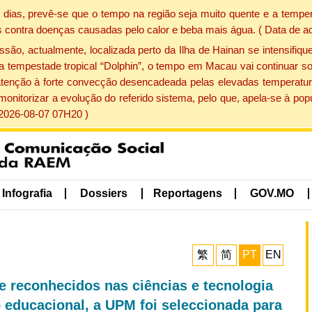
dias, prevê-se que o tempo na região seja muito quente e a temper
 contra doenças causadas pelo calor e beba mais água. ( Data de a
, actualmente, localizada perto da Ilha de Hainan se intensifique
a tempestade tropical “Dolphin”, o tempo em Macau vai continuar so
atenção à forte convecção desencadeada pelas elevadas temperatur
 monitorizar a evolução do referido sistema, pelo que, apela-se à 
 2026-08-07 07H20 )
Infografia
Dossiers
Reportagens
GOV.MO
繁
简
PT
EN
e reconhecidos nas ciências e tecnologia
 educacional, a UPM foi seleccionada para