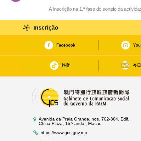
A inscrição na 1.ª fase do sorteio da activi
Inscrição
Facebook
You
抖音
今
Avenida da Praia Grande, nos. 762-804, Edif.
China Plaza, 15.º andar, Macau
https://www.gcs.gov.mo