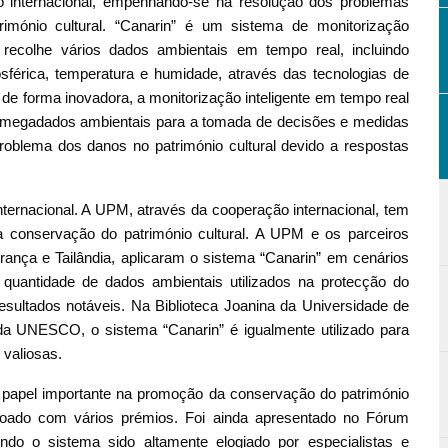
ão internacional, empenhando-se na resolução dos problemas
imónio cultural. “Canarin” é um sistema de monitorização
ecolhe vários dados ambientais em tempo real, incluindo
mosférica, temperatura e humidade, através das tecnologias de
a, de forma inovadora, a monitorização inteligente em tempo real
s megadados ambientais para a tomada de decisões e medidas
oblema dos danos no património cultural devido a respostas
nternacional. A UPM, através da cooperação internacional, tem
 a conservação do património cultural. A UPM e os parceiros
França e Tailândia, aplicaram o sistema “Canarin” em cenários
 quantidade de dados ambientais utilizados na protecção do
esultados notáveis. Na Biblioteca Joanina da Universidade de
a UNESCO, o sistema “Canarin” é igualmente utilizado para
 valiosas.
papel importante na promoção da conservação do património
rdoado com vários prémios. Foi ainda apresentado no Fórum
ndo o sistema sido altamente elogiado por especialistas e