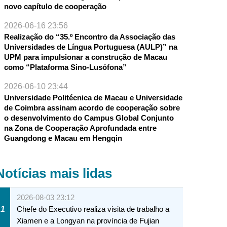
novo capítulo de cooperação
2026-06-16 23:56
Realização do “35.º Encontro da Associação das
Universidades de Língua Portuguesa (AULP)” na
UPM para impulsionar a construção de Macau
como “Plataforma Sino-Lusófona”
2026-06-10 23:44
Universidade Politécnica de Macau e Universidade
de Coimbra assinam acordo de cooperação sobre
o desenvolvimento do Campus Global Conjunto
na Zona de Cooperação Aprofundada entre
Guangdong e Macau em Hengqin
Notícias mais lidas
2026-08-03 23:12
1
Chefe do Executivo realiza visita de trabalho a
Xiamen e a Longyan na província de Fujian