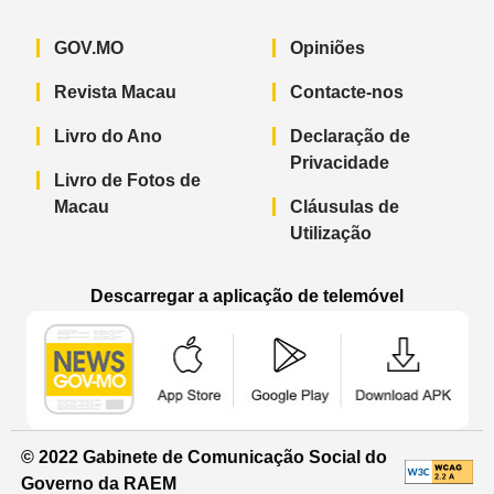
GOV.MO
Opiniões
Revista Macau
Contacte-nos
Livro do Ano
Declaração de
Privacidade
Livro de Fotos de
Macau
Cláusulas de
Utilização
Descarregar a aplicação de telemóvel
Aplicação de telemóvel “Notícias do G
Aplicação de telemóvel “
Aplicação 
© 2022 Gabinete de Comunicação Social do
Governo da RAEM