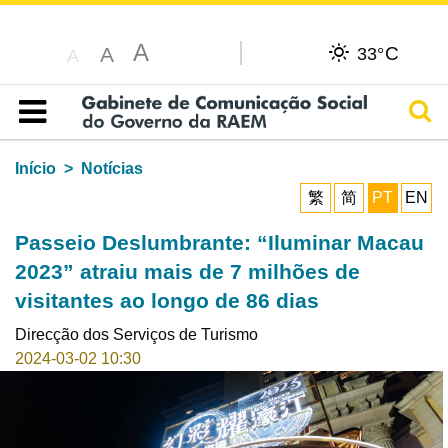
A
C
A
33°
A
Pesq
Índice
Início
Notícias
繁
简
PT
EN
Passeio Deslumbrante: “Iluminar Macau
2023” atraiu mais de 7 milhões de
visitantes ao longo de 86 dias
Direcção dos Serviços de Turismo
2024-03-02 10:30