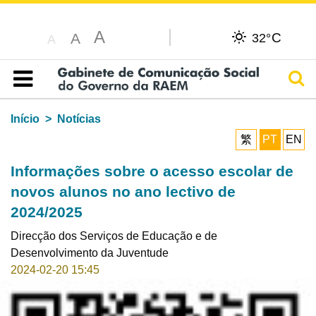
A
C
A
32°
A
Pesq
Índice
Início
Notícias
繁
PT
EN
Informações sobre o acesso escolar de
novos alunos no ano lectivo de
2024/2025
Direcção dos Serviços de Educação e de
Desenvolvimento da Juventude
2024-02-20 15:45