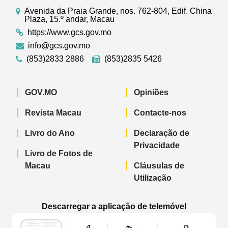
Avenida da Praia Grande, nos. 762-804, Edif. China
Plaza, 15.º andar, Macau
https://www.gcs.gov.mo
info@gcs.gov.mo
(853)2833 2886
(853)2835 5426
GOV.MO
Opiniões
Revista Macau
Contacte-nos
Livro do Ano
Declaração de
Privacidade
Livro de Fotos de
Macau
Cláusulas de
Utilização
Descarregar a aplicação de telemóvel
Aplicação de telemóvel “Notícias do G
Aplicação de telemóvel “
Aplicação 