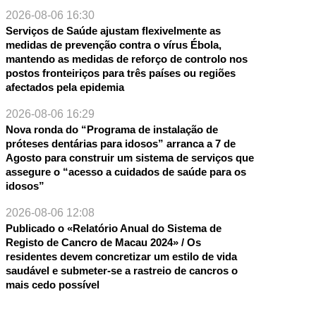
2026-08-06 16:30
Serviços de Saúde ajustam flexivelmente as
medidas de prevenção contra o vírus Ébola,
mantendo as medidas de reforço de controlo nos
postos fronteiriços para três países ou regiões
afectados pela epidemia
2026-08-06 16:29
Nova ronda do “Programa de instalação de
próteses dentárias para idosos” arranca a 7 de
Agosto para construir um sistema de serviços que
assegure o “acesso a cuidados de saúde para os
idosos”
2026-08-06 12:08
Publicado o «Relatório Anual do Sistema de
Registo de Cancro de Macau 2024» / Os
residentes devem concretizar um estilo de vida
saudável e submeter-se a rastreio de cancros o
mais cedo possível