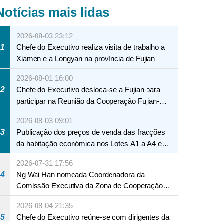
Notícias mais lidas
2026-08-03 23:12
1
Chefe do Executivo realiza visita de trabalho a
Xiamen e a Longyan na província de Fujian
2026-08-01 16:00
2
Chefe do Executivo desloca-se a Fujian para
participar na Reunião da Cooperação Fujian-
Macau
2026-08-03 09:01
3
Publicação dos preços de venda das fracções
da habitação económica nos Lotes A1 a A4 e
A12 da Zona A dos Novos Aterros
2026-07-31 17:56
4
Ng Wai Han nomeada Coordenadora da
Comissão Executiva da Zona de Cooperação
Aprofundada entre Guangdong e Macau em
2026-08-04 21:35
Hengqin
5
Chefe do Executivo reúne-se com dirigentes da