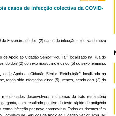
ois casos de infecção colectiva da COVID-
 de Fevereiro, de dois (2) casos de infecção colectiva do novo
s de Apoio ao Cidadão Sénior "Pou Tai", localizado na Rua do
 sendo dois (2) do sexo masculino e cinco (5) do sexo feminino;
os de Apoio ao Cidadão Sénior “Retribuição”, localizado na
e, tendo sido infectados cinco (5) utentes, sendo dois (2) do
 mencionados desenvolveram sintomas do trato respiratório
 garganta, com resultado positivo do teste rápido de antigénio
das como infecção por novo coronavírus. Todos os doentes têm
o Complexo de Serviços de Apoio ao Cidadão Sénior "Pou Tai"