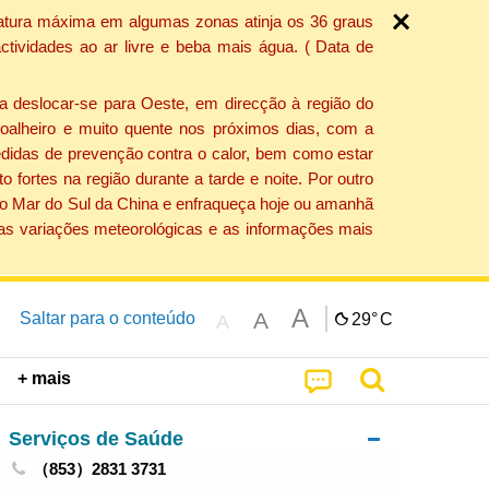
ratura máxima em algumas zonas atinja os 36 graus
tividades ao ar livre e beba mais água. ( Data de
a deslocar-se para Oeste, em direcção à região do
 soalheiro e muito quente nos próximos dias, com a
edidas de prevenção contra o calor, bem como estar
fortes na região durante a tarde e noite. Por outro
 do Mar do Sul da China e enfraqueça hoje ou amanhã
 as variações meteorológicas e as informações mais
A
A
Saltar para o conteúdo
29°
C
A
+ mais
Serviços de Saúde
（853）2831 3731