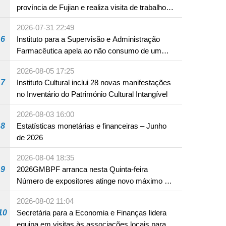
província de Fujian e realiza visita de trabalho
em Fuzhou
2026-07-31 22:49
6
Instituto para a Supervisão e Administração
Farmacêutica apela ao não consumo de um
produto com substâncias medicamentosas
2026-08-05 17:25
ocidentais
7
Instituto Cultural inclui 28 novas manifestações
no Inventário do Património Cultural Intangível
2026-08-03 16:00
8
Estatísticas monetárias e financeiras – Junho
de 2026
2026-08-04 18:35
9
2026GMBPF arranca nesta Quinta-feira
Número de expositores atinge novo máximo em
18 anos
2026-08-02 11:04
10
Secretária para a Economia e Finanças lidera
equipa em visitas às associações locais para