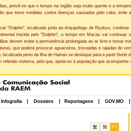
dias, prevê-se que o tempo na região seja muito quente e a tempe
ão que tome medidas contra doenças causadas pelo calor, evite ac
 “Dolphin”, localizada junto ao Arquipélago de Ryukyu, continue 
ntinental trazida pelo “Dolphin”, o tempo em Macau vai continuar
dãos devem evitar a permanência prolongada ao ar livre e tomar m
ras, que poderá provocar aguaceiros, trovoadas e rajadas de vento 
, localizada perto da Ilha de Hainan se desloque para a parte Norte
o referido sistema, pelo que, apela-se à população que acompanhe
Infografia
Dossiers
Reportagens
GOV.MO
繁
简
PT