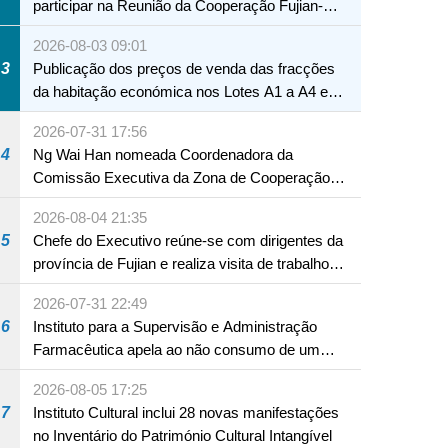
participar na Reunião da Cooperação Fujian-
Macau
2026-08-03 09:01
3
Publicação dos preços de venda das fracções
da habitação económica nos Lotes A1 a A4 e
A12 da Zona A dos Novos Aterros
2026-07-31 17:56
4
Ng Wai Han nomeada Coordenadora da
Comissão Executiva da Zona de Cooperação
Aprofundada entre Guangdong e Macau em
2026-08-04 21:35
Hengqin
5
Chefe do Executivo reúne-se com dirigentes da
província de Fujian e realiza visita de trabalho
em Fuzhou
2026-07-31 22:49
6
Instituto para a Supervisão e Administração
Farmacêutica apela ao não consumo de um
produto com substâncias medicamentosas
2026-08-05 17:25
ocidentais
7
Instituto Cultural inclui 28 novas manifestações
no Inventário do Património Cultural Intangível