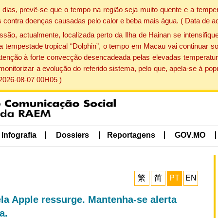
dias, prevê-se que o tempo na região seja muito quente e a temper
 contra doenças causadas pelo calor e beba mais água. ( Data de a
, actualmente, localizada perto da Ilha de Hainan se intensifique
a tempestade tropical “Dolphin”, o tempo em Macau vai continuar so
atenção à forte convecção desencadeada pelas elevadas temperatur
 monitorizar a evolução do referido sistema, pelo que, apela-se à 
 2026-08-07 00H05 )
Infografia
Dossiers
Reportagens
GOV.MO
繁
简
PT
EN
la Apple ressurge. Mantenha-se alerta
a.