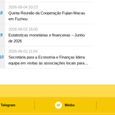
2026-08-04 20:23
8
Quinta Reunião da Cooperação Fujian-Macau
em Fuzhou
2026-08-03 16:00
9
Estatísticas monetárias e financeiras – Junho
de 2026
2026-08-02 11:04
10
Secretária para a Economia e Finanças lidera
equipa em visitas às associações locais para
consolidar consensos e promover os trabalhos
nas áreas económica e social
Telegram
Weibo