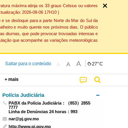
atura máxima atinja os 33 graus Celsius ou valores
ctualização: 2026-08-06 17H10 )
 e se desloque para a parte Norte do Mar do Sul da
alheiro e muito quente nos próximos dias. O público
as diurnas, que pode provocar trovoadas intensas e
população que acompanhe as variações meteorológicas
A
A
Saltar para o conteúdo
27°
C
A
+ mais
Polícia Judiciária
PABX da Polícia Judiciária：（853）2855
7777
Linha de Denúncias 24 horas：993
nar@pj.gov.mo
http://www.pj.gov.mo