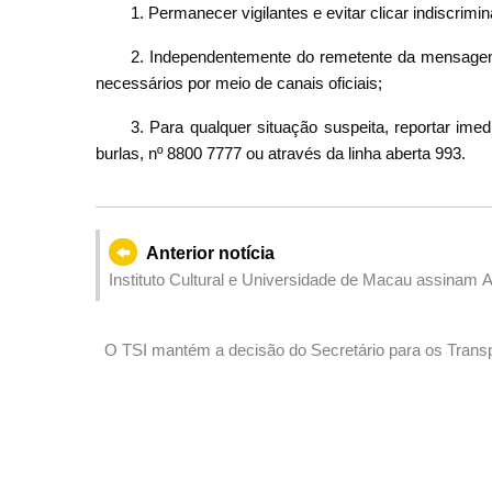
1. Permanecer vigilantes e evitar clicar indiscri
2. Independentemente do remetente da mensagem
necessários por meio de canais oficiais;
3. Para qualquer situação suspeita, reportar ime
burlas, nº 8800 7777 ou através da linha aberta 993.
Anterior notícia
Instituto Cultural e Universidade de Macau assinam 
tecnologias para a salvaguarda do Património Cultura
O TSI mantém a decisão do Secretário para os Transp
terrenos