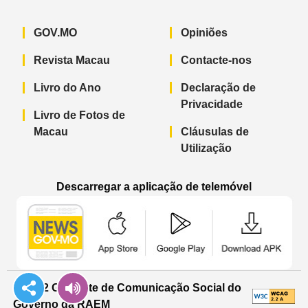
GOV.MO
Opiniões
Revista Macau
Contacte-nos
Livro do Ano
Declaração de
Privacidade
Livro de Fotos de
Macau
Cláusulas de
Utilização
Descarregar a aplicação de telemóvel
Aplicação de telemóvel “Notícias do G
Aplicação de telemóvel “
Aplicação 
© 2022 Gabinete de Comunicação Social do
Governo da RAEM