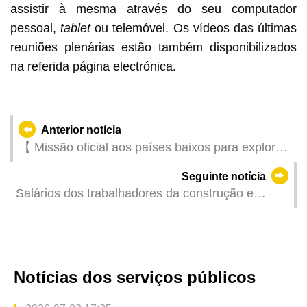
assistir à mesma através do seu computador
pessoal,
tablet
ou telemóvel. Os vídeos das últimas
reuniões plenárias estão também disponibilizados
na referida página electrónica.
Anterior notícia
【 Missão oficial aos países baixos para explorar
o mercado de convenções e exposições no
Seguinte notícia
âmbito da estratégia 1+4】 IPIM aproveita a
Salários dos trabalhadores da construção e
participação na UFI Global CEO Summit para
preços dos materiais de construção referentes ao
promover as oportunidades derivadas da
4º trimestre de 2023
indústria de convenções e exposições de Macau
Notícias dos serviços públicos