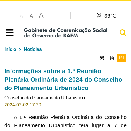
A
C
A
36°
A
Pesq
Índice
Início
Notícias
繁
简
PT
Informações sobre a 1.ª Reunião
Plenária Ordinária de 2024 do Conselho
do Planeamento Urbanístico
Conselho do Planeamento Urbanístico
2024-02-02 17:20
A 1.ª Reunião Plenária Ordinária do Conselho
do Planeamento Urbanístico terá lugar a 7 de