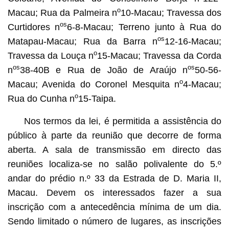
o
Macau; Rua da Palmeira n
10-Macau; Travessa dos
os
Curtidores n
6-8-Macau; Terreno junto à Rua do
os
Matapau-Macau; Rua da Barra n
12-16-Macau;
o
Travessa da Louça n
15-Macau; Travessa da Corda
os
os
n
38-40B e Rua de João de Araújo n
50-56-
o
Macau; Avenida do Coronel Mesquita n
4-Macau;
o
Rua do Cunha n
15-Taipa.
Nos termos da lei, é permitida a assistência do
público à parte da reunião que decorre de forma
aberta. A sala de transmissão em directo das
reuniões localiza-se no salão polivalente do 5.º
andar do prédio n.º 33 da Estrada de D. Maria II,
Macau. Devem os interessados fazer a sua
inscrição com a antecedência mínima de um dia.
Sendo limitado o número de lugares, as inscrições