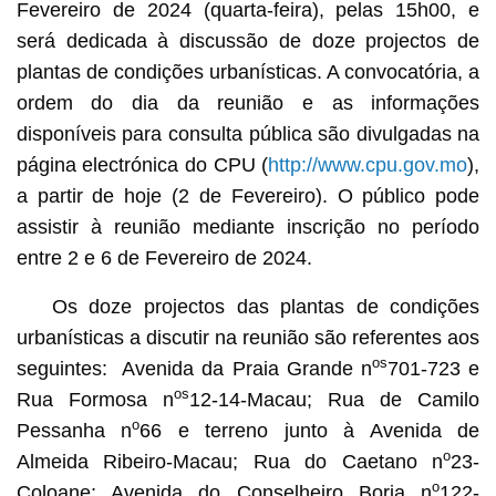
Fevereiro de 2024 (quarta-feira), pelas 15h00, e
será dedicada à discussão de doze projectos de
plantas de condições urbanísticas. A convocatória, a
ordem do dia da reunião e as informações
disponíveis para consulta pública são divulgadas na
página electrónica do CPU (
http://www.cpu.gov.mo
),
a partir de hoje (2 de Fevereiro). O público pode
assistir à reunião mediante inscrição no período
entre 2 e 6 de Fevereiro de 2024.
Os doze projectos das plantas de condições
urbanísticas a discutir na reunião são referentes aos
os
seguintes: Avenida da Praia Grande n
701-723 e
os
Rua Formosa n
12-14-Macau; Rua de Camilo
o
Pessanha n
66 e terreno junto à Avenida de
o
Almeida Ribeiro-Macau; Rua do Caetano n
23-
o
Coloane; Avenida do Conselheiro Borja n
122-