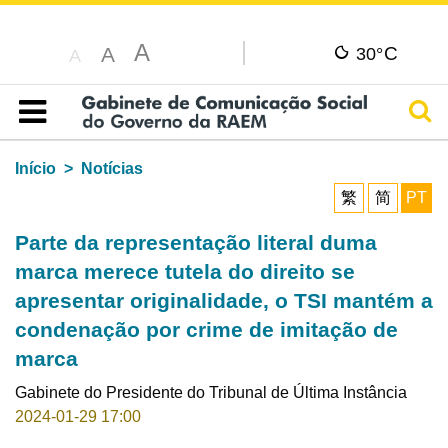
A
C
A
30°
A
Pesq
Índice
Início
Notícias
繁
简
PT
Parte da representação literal duma
marca merece tutela do direito se
apresentar originalidade, o TSI mantém a
condenação por crime de imitação de
marca
Gabinete do Presidente do Tribunal de Última Instância
2024-01-29 17:00