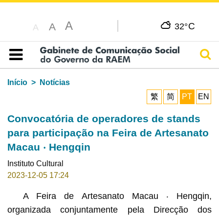
A
C
A
32°
A
Pesq
Índice
Início
Notícias
繁
简
PT
EN
Convocatória de operadores de stands
para participação na Feira de Artesanato
Macau ‧ Hengqin
Instituto Cultural
2023-12-05 17:24
A Feira de Artesanato Macau ‧ Hengqin,
organizada conjuntamente pela Direcção dos