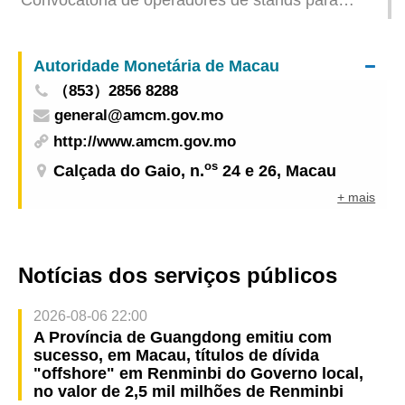
Convocatória de operadores de stands para
participação na Feira de Artesanato Macau ‧
Hengqin
Autoridade Monetária de Macau
（853）2856 8288
general@amcm.gov.mo
http://www.amcm.gov.mo
os
Calçada do Gaio, n.
24 e 26, Macau
+ mais
Notícias dos serviços públicos
2026-08-06 22:00
A Província de Guangdong emitiu com
sucesso, em Macau, títulos de dívida
"offshore" em Renminbi do Governo local,
no valor de 2,5 mil milhões de Renminbi