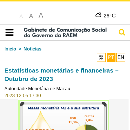
A
C
A
26°
A
Pesq
Índice
Início
Notícias
繁
PT
EN
Estatísticas monetárias e financeiras –
Outubro de 2023
Autoridade Monetária de Macau
2023-12-05 17:30