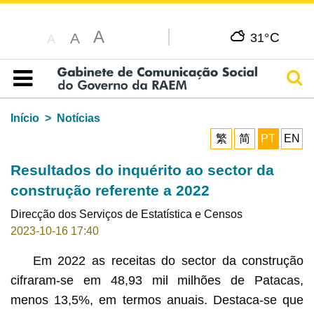
A
C
A
31°
A
Pesq
Índice
Início
Notícias
繁
简
PT
EN
Resultados do inquérito ao sector da
construção referente a 2022
Direcção dos Serviços de Estatística e Censos
2023-10-16 17:40
Em 2022 as receitas do sector da construção
cifraram-se em 48,93 mil milhões de Patacas,
menos 13,5%, em termos anuais. Destaca-se que