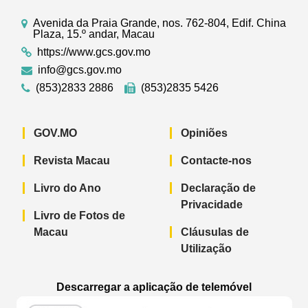
Avenida da Praia Grande, nos. 762-804, Edif. China
Plaza, 15.º andar, Macau
https://www.gcs.gov.mo
info@gcs.gov.mo
(853)2833 2886
(853)2835 5426
GOV.MO
Opiniões
Revista Macau
Contacte-nos
Livro do Ano
Declaração de
Privacidade
Livro de Fotos de
Macau
Cláusulas de
Utilização
Descarregar a aplicação de telemóvel
Aplicação de telemóvel “Notícias do G
Aplicação de telemóvel “
Aplicação 