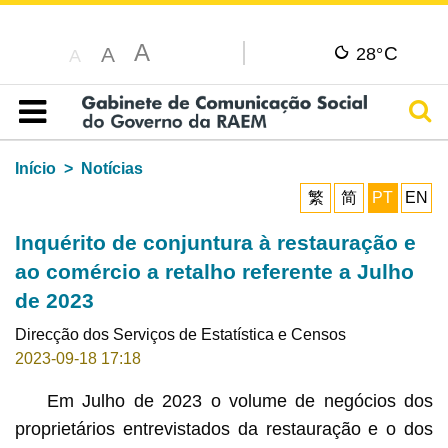
A
C
A
28°
A
Pesq
Índice
Início
Notícias
繁
简
PT
EN
Inquérito de conjuntura à restauração e
ao comércio a retalho referente a Julho
de 2023
Direcção dos Serviços de Estatística e Censos
2023-09-18 17:18
Em Julho de 2023 o volume de negócios dos
proprietários entrevistados da restauração e o dos