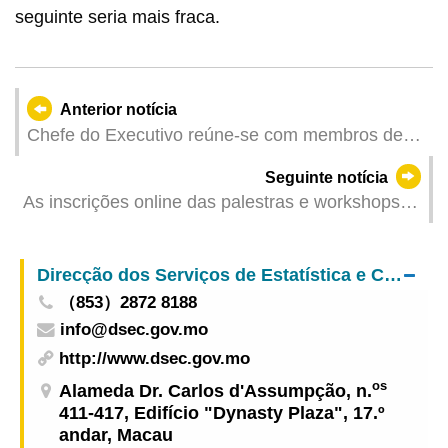
seguinte seria mais fraca.
Anterior notícia
Chefe do Executivo reúne-se com membros de
Macau da Federação da Juventude da China
Seguinte notícia
para auscultar opiniões sobre as LAG para o
As inscrições online das palestras e workshops
próximo ano
da “Feira de emprego para jovens 2023” serão
aceites a partir de amanhã
Direcção dos Serviços de Estatística e Censos
（853）2872 8188
info@dsec.gov.mo
http://www.dsec.gov.mo
os
Alameda Dr. Carlos d'Assumpção, n.
411-417, Edifício "Dynasty Plaza", 17.º
andar, Macau