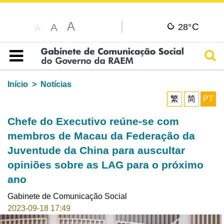
A
C
A
28°
A
Pesq
Índice
Início
Notícias
繁
简
PT
Chefe do Executivo reúne-se com
membros de Macau da Federação da
Juventude da China para auscultar
opiniões sobre as LAG para o próximo
ano
Gabinete de Comunicação Social
2023-09-18 17:49