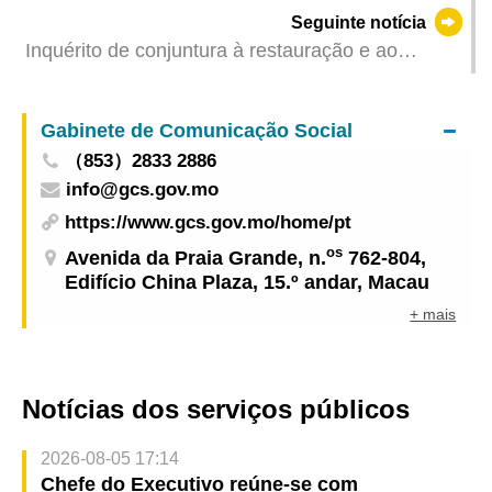
articulação com a realização do Grande Prémio
Seguinte notícia
Inquérito de conjuntura à restauração e ao
comércio a retalho referente a Julho de 2023
Gabinete de Comunicação Social
（853）2833 2886
info@gcs.gov.mo
https://www.gcs.gov.mo/home/pt
os
Avenida da Praia Grande, n.
762-804,
Edifício China Plaza, 15.º andar, Macau
+ mais
Notícias dos serviços públicos
2026-08-05 17:14
Chefe do Executivo reúne-se com