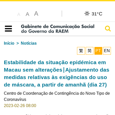
A
C
A
31°
A
Pesq
Índice
Início
Notícias
繁
简
PT
EN
Estabilidade da situação epidémica em
Macau sem alterações∣Ajustamento das
medidas relativas às exigências do uso
de máscara, a partir de amanhã (dia 27)
Centro de Coordenação de Contingência do Novo Tipo de
Coronavírus
2023-02-26 08:00