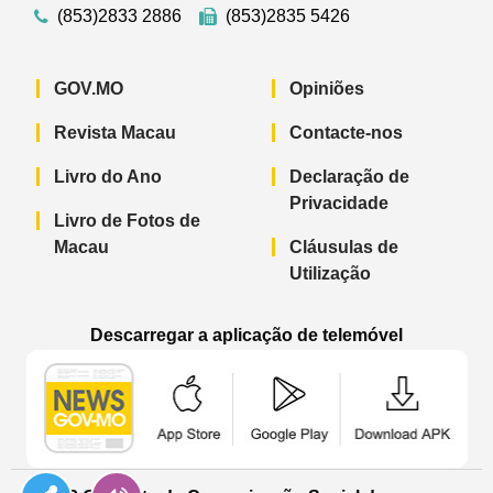
(853)2833 2886
(853)2835 5426
GOV.MO
Opiniões
Revista Macau
Contacte-nos
Livro do Ano
Declaração de
Privacidade
Livro de Fotos de
Macau
Cláusulas de
Utilização
Descarregar a aplicação de telemóvel
Aplicação de telemóvel “Notícias do G
Aplicação de telemóvel “
Aplicação 