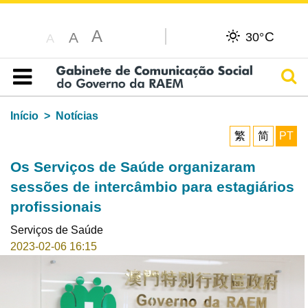
A
C
A
30°
A
Pesq
Índice
Início
Notícias
繁
简
PT
Os Serviços de Saúde organizaram
sessões de intercâmbio para estagiários
profissionais
Serviços de Saúde
2023-02-06 16:15