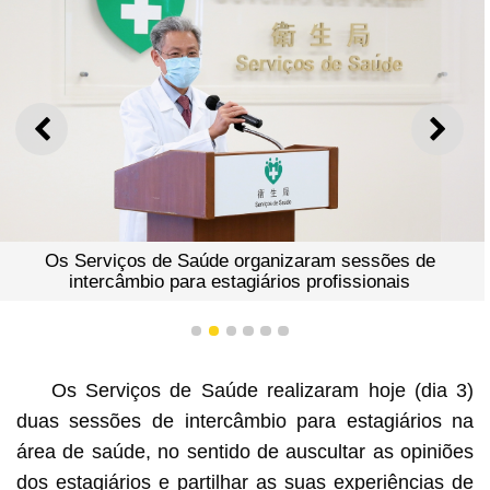
ANTERIOR
SEGU
Os Serviços de Saúde organizaram sessões de
intercâmbio para estagiários profissionais
1
2
3
4
5
6
Os Serviços de Saúde realizaram hoje (dia 3)
duas sessões de intercâmbio para estagiários na
área de saúde, no sentido de auscultar as opiniões
dos estagiários e partilhar as suas experiências de