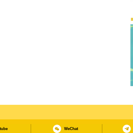
tube
WeChat