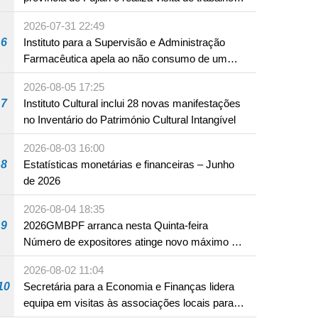
em Fuzhou
2026-07-31 22:49
6
Instituto para a Supervisão e Administração
Farmacêutica apela ao não consumo de um
produto com substâncias medicamentosas
2026-08-05 17:25
ocidentais
7
Instituto Cultural inclui 28 novas manifestações
no Inventário do Património Cultural Intangível
2026-08-03 16:00
8
Estatísticas monetárias e financeiras – Junho
de 2026
2026-08-04 18:35
9
2026GMBPF arranca nesta Quinta-feira
Número de expositores atinge novo máximo em
18 anos
2026-08-02 11:04
10
Secretária para a Economia e Finanças lidera
equipa em visitas às associações locais para