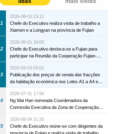
lidas
mais vistas
2026-08-03 23:12
1
Chefe do Executivo realiza visita de trabalho a
Xiamen e a Longyan na província de Fujian
2026-08-01 16:00
2
Chefe do Executivo desloca-se a Fujian para
participar na Reunião da Cooperação Fujian-
Macau
2026-08-03 09:01
3
Publicação dos preços de venda das fracções
da habitação económica nos Lotes A1 a A4 e
A12 da Zona A dos Novos Aterros
2026-07-31 17:56
4
Ng Wai Han nomeada Coordenadora da
Comissão Executiva da Zona de Cooperação
Aprofundada entre Guangdong e Macau em
2026-08-04 21:35
Hengqin
5
Chefe do Executivo reúne-se com dirigentes da
província de Fujian e realiza visita de trabalho