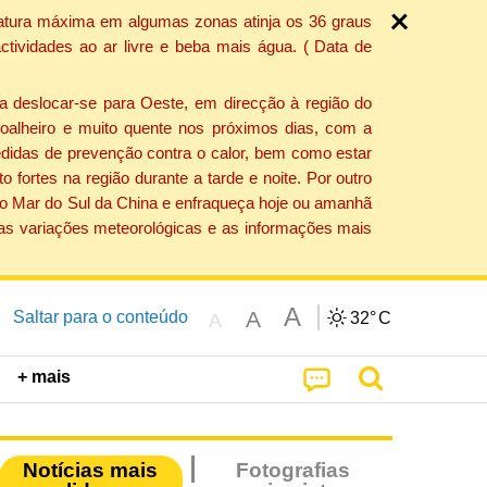
ratura máxima em algumas zonas atinja os 36 graus
tividades ao ar livre e beba mais água. ( Data de
a deslocar-se para Oeste, em direcção à região do
 soalheiro e muito quente nos próximos dias, com a
edidas de prevenção contra o calor, bem como estar
fortes na região durante a tarde e noite. Por outro
 do Mar do Sul da China e enfraqueça hoje ou amanhã
 as variações meteorológicas e as informações mais
A
A
Saltar para o conteúdo
32°
C
A
+ mais
Notícias mais
Fotografias