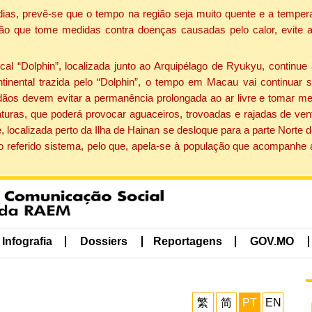
dias, prevê-se que o tempo na região seja muito quente e a tempe
ão que tome medidas contra doenças causadas pelo calor, evite ac
 “Dolphin”, localizada junto ao Arquipélago de Ryukyu, continue 
ntinental trazida pelo “Dolphin”, o tempo em Macau vai continuar
dãos devem evitar a permanência prolongada ao ar livre e tomar m
ras, que poderá provocar aguaceiros, trovoadas e rajadas de vento 
, localizada perto da Ilha de Hainan se desloque para a parte Norte
o referido sistema, pelo que, apela-se à população que acompanhe
Infografia
Dossiers
Reportagens
GOV.MO
繁
简
PT
EN