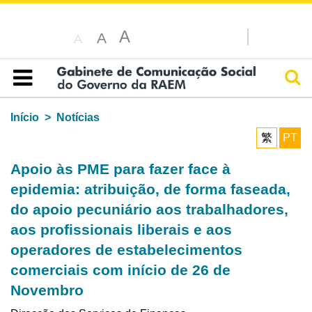
A
A
A
Pesq
Índice
Início
Notícias
繁
PT
Apoio às PME para fazer face à
epidemia: atribuição, de forma faseada,
do apoio pecuniário aos trabalhadores,
aos profissionais liberais e aos
operadores de estabelecimentos
comerciais com início de 26 de
Novembro