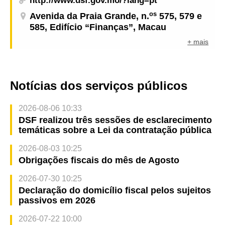
http://www.dsf.gov.mo/?lang=pt
os
Avenida da Praia Grande, n.
575, 579 e
585, Edifício “Finanças”, Macau
+ mais
Notícias dos serviços públicos
2026-08-06 10:33
DSF realizou três sessões de esclarecimento
temáticas sobre a Lei da contratação pública
2026-08-03 10:25
Obrigações fiscais do mês de Agosto
2026-07-30 10:25
Declaração do domicílio fiscal pelos sujeitos
passivos em 2026
2026-07-22 10:00