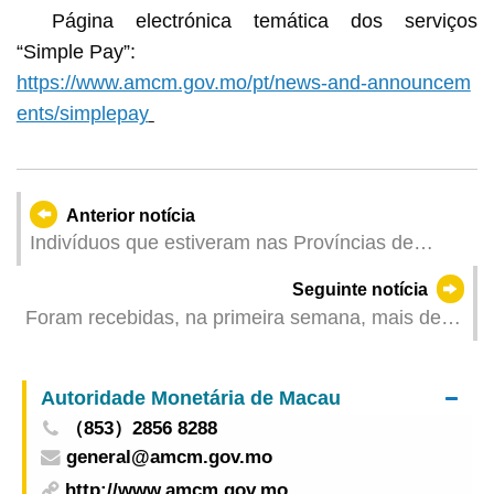
Página electrónica temática dos serviços
“Simple Pay”:
https://www.amcm.gov.mo/pt/news-and-announcem
ents/simplepay
Anterior notícia
Indivíduos que estiveram nas Províncias de
Sichuan, Hebei e Jiangxi e no Município de
Seguinte notícia
Chongqing sujeitos a medidas antiepidémicas a
Foram recebidas, na primeira semana, mais de
partir das 15h00 do dia 3 de Novembro
500 candidaturas referentes a três medidas de
apoio a PME, ajudando as PME a resolverem a
Autoridade Monetária de Macau
falta de fundos circulantes e as suas
（853）2856 8288
necessidades prementes
general@amcm.gov.mo
http://www.amcm.gov.mo