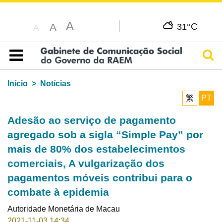
A
C
A
31°
A
Pesq
Índice
Início
Notícias
繁
PT
Adesão ao serviço de pagamento
agregado sob a sigla “Simple Pay” por
mais de 80% dos estabelecimentos
comerciais, A vulgarização dos
pagamentos móveis contribui para o
combate à epidemia
Autoridade Monetária de Macau
2021-11-03 14:34