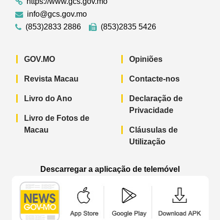
https://www.gcs.gov.mo
info@gcs.gov.mo
(853)2833 2886
(853)2835 5426
GOV.MO
Opiniões
Revista Macau
Contacte-nos
Livro do Ano
Declaração de
Privacidade
Livro de Fotos de
Macau
Cláusulas de
Utilização
Descarregar a aplicação de telemóvel
Aplicação de telemóvel “Notícias do G
Aplicação de telemóvel “
Aplicação 