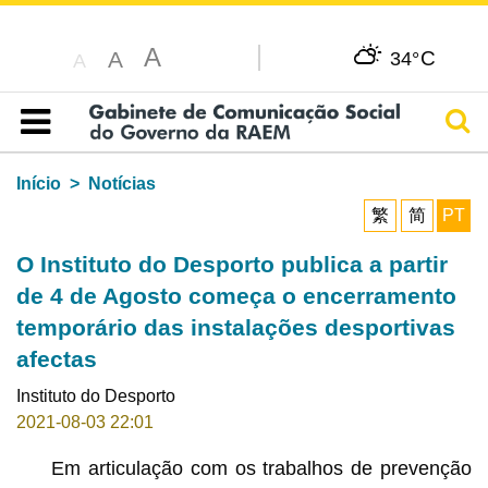
A
C
A
34°
A
Pesq
Índice
Início
Notícias
繁
简
PT
O Instituto do Desporto publica a partir
de 4 de Agosto começa o encerramento
temporário das instalações desportivas
afectas
Instituto do Desporto
2021-08-03 22:01
Em articulação com os trabalhos de prevenção