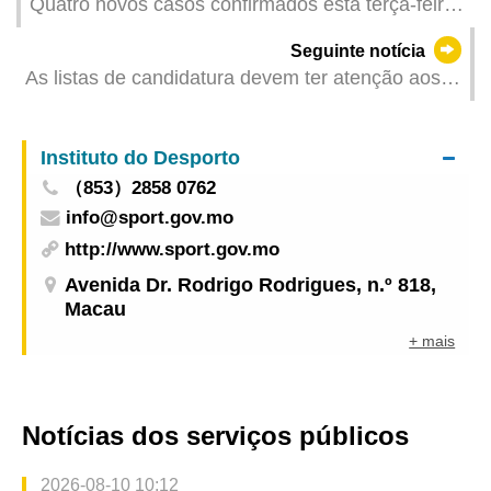
Quatro novos casos confirmados esta terça-feira
(dia 3 de Agosto) com infecção da variante Delta
Seguinte notícia
As listas de candidatura devem ter atenção aos
regulamentos sobre o período de proibição de
propaganda eleitoral
Instituto do Desporto
（853）2858 0762
info@sport.gov.mo
http://www.sport.gov.mo
Avenida Dr. Rodrigo Rodrigues, n.º 818,
Macau
+ mais
Notícias dos serviços públicos
2026-08-10 10:12