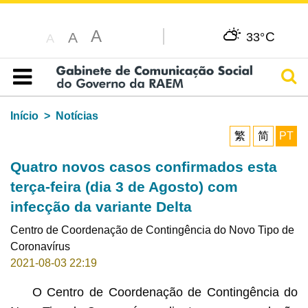
A
C
A
33°
A
Pesq
Índice
Início
Notícias
繁
简
PT
Quatro novos casos confirmados esta
terça-feira (dia 3 de Agosto) com
infecção da variante Delta
Centro de Coordenação de Contingência do Novo Tipo de
Coronavírus
2021-08-03 22:19
O Centro de Coordenação de Contingência do