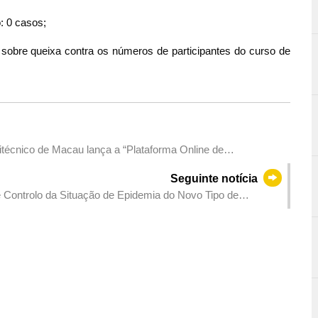
: 0 casos;
o sobre queixa contra os números de participantes do curso de
litécnico de Macau lança a “Plataforma Online de
Seguinte notícia
Controlo da Situação de Epidemia do Novo Tipo de
ço de serviços de gestão de saúde de determinados grupos
hai – Macau