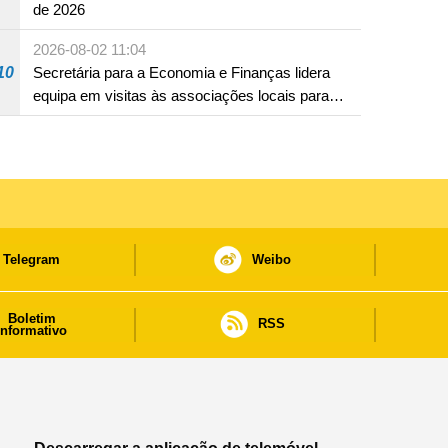
de 2026
2026-08-02 11:04
10
Secretária para a Economia e Finanças lidera
equipa em visitas às associações locais para
consolidar consensos e promover os trabalhos
nas áreas económica e social
Telegram
Weibo
Boletim
RSS
informativo