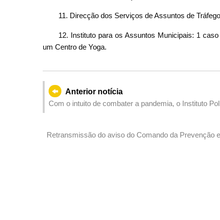
11. Direcção dos Serviços de Assuntos de Tráfego
12. Instituto para os Assuntos Municipais: 1 cas
um Centro de Yoga.
Anterior notícia
Com o intuito de combater a pandemia, o Instituto Po
Aprendizagem da Língua Portuguesa”
Retransmissão do aviso do Comando da Prevenção e 
Coronavírus do município de Zhuhai relativo ao refor
de pessoas na entrada pelos postos fronteiriços Zhu