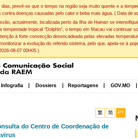
dias, prevê-se que o tempo na região seja muito quente e a temper
 contra doenças causadas pelo calor e beba mais água. ( Data de a
, actualmente, localizada perto da Ilha de Hainan se intensifique
a tempestade tropical “Dolphin”, o tempo em Macau vai continuar so
atenção à forte convecção desencadeada pelas elevadas temperatur
 monitorizar a evolução do referido sistema, pelo que, apela-se à 
 2026-08-07 00H05 )
Infografia
Dossiers
Reportagens
GOV.MO
繁
简
PT
consulta do Centro de Coordenação de
vírus