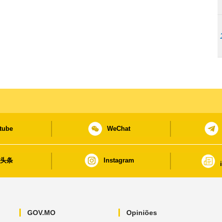
tube
WeChat
日头条
Instagram
GOV.MO
Opiniões