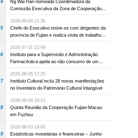
4
Ng Wai Han nomeada Coordenadora da
Comissão Executiva da Zona de Cooperação
Aprofundada entre Guangdong e Macau em
2026-08-04 21:35
Hengqin
5
Chefe do Executivo reúne-se com dirigentes da
província de Fujian e realiza visita de trabalho
em Fuzhou
2026-07-31 22:49
6
Instituto para a Supervisão e Administração
Farmacêutica apela ao não consumo de um
produto com substâncias medicamentosas
2026-08-05 17:25
ocidentais
7
Instituto Cultural inclui 28 novas manifestações
no Inventário do Património Cultural Intangível
2026-08-04 20:23
8
Quinta Reunião da Cooperação Fujian-Macau
em Fuzhou
2026-08-03 16:00
9
Estatísticas monetárias e financeiras – Junho