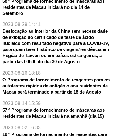
58.º Programa de fornecimento de máscaras aos
residentes de Macau iniciará no dia 14 de
Setembro
2023-08-29 14:41
Deslocação ao Interior da China sem necessidade
de exibição do certificado de teste de ácido
nucleico com resultado negativo para a COVID-19,
para quem tiver histórico de viagem/residência em
Região de Taiwan ou em países estrangeiros, a
partir das 00h00 do dia 30 de Agosto
2023-08-16 18:18
O Programa de fornecimento de reagentes para os
autotestes rápidos de antigénio aos residentes de
Macau será terminado a partir de 18 de Agosto
2023-08-14 15:59
57.º Programa de fornecimento de máscaras aos
residentes de Macau iniciará na amanhã (dia 15)
2023-08-02 16:33
19.º Programa de fornecimento de reagentes para