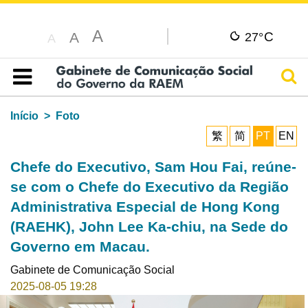
A
C
A
27°
A
Pesq
Índice
Início
Foto
繁
简
PT
EN
Chefe do Executivo, Sam Hou Fai, reúne-
se com o Chefe do Executivo da Região
Administrativa Especial de Hong Kong
(RAEHK), John Lee Ka-chiu, na Sede do
Governo em Macau.
Gabinete de Comunicação Social
2025-08-05 19:28