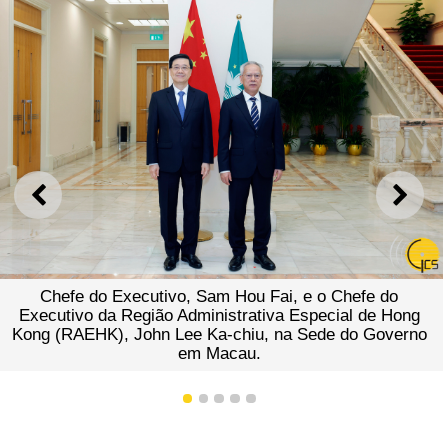
ANTERIOR
SEGU
Chefe do Executivo, Sam Hou Fai, e o Chefe do
Executivo da Região Administrativa Especial de Hong
Kong (RAEHK), John Lee Ka-chiu, na Sede do Governo
em Macau.
1
2
3
4
5