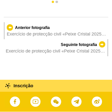
1
2
Anterior fotografia
Exercício de protecção civil «Peixe Cristal 2025»
- Secretário para a Segurança e comandante de
Seguinte fotografia
acção conjunta, Wong Sio Chak, faz o balanço à
Exercício de protecção civil «Peixe Cristal 2025»
comunicação social, sobre a eficiência do
- Remoção de caixas de recolha de entulho que
exercício de protecção civil «Peixe Cristal 2025».
bloqueiam as vias públicas.
Inscrição