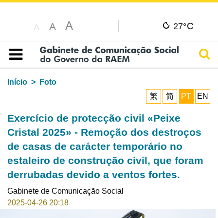
A
C
A
27°
A
Pesq
Índice
Início
Foto
繁
简
PT
EN
Exercício de protecção civil «Peixe
Cristal 2025» - Remoção dos destroços
de casas de carácter temporário no
estaleiro de construção civil, que foram
derrubadas devido a ventos fortes.
Gabinete de Comunicação Social
2025-04-26 20:18