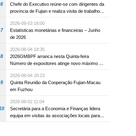
6
Chefe do Executivo reúne-se com dirigentes da
província de Fujian e realiza visita de trabalho
em Fuzhou
2026-08-03 16:00
7
Estatísticas monetárias e financeiras – Junho
de 2026
de Macau, realizou, este ano, a sua 11.ª edição, sendo uma
 anuais importantes.
2026-08-04 18:35
8
2026GMBPF arranca nesta Quinta-feira
Número de expositores atinge novo máximo em
18 anos
2026-08-04 20:23
9
Quinta Reunião da Cooperação Fujian-Macau
em Fuzhou
2026-08-02 11:04
10
Secretária para a Economia e Finanças lidera
equipa em visitas às associações locais para
consolidar consensos e promover os trabalhos
nas áreas económica e social