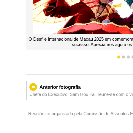
025 em comemoração do 26.º aniversário do regresso de Macau à pátr
eciamos agora os momentos maravilhosos deste evento.
1
2
3
Anterior fotografia
Chefe do Executivo, Sam Hou Fai, reúne-se com o vic
governador da província de Jiangxi , Ye Jianchun, n
Reunião co-organizada pela Comissão de Assuntos Ele
Inspecção e Coordenação de Jogos com os representa
Associação de Mediadores de Jogos e Entreteniment