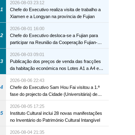
2026-08-03 23:12
1
Chefe do Executivo realiza visita de trabalho a
Xiamen e a Longyan na província de Fujian
2026-08-01 16:00
2
Chefe do Executivo desloca-se a Fujian para
participar na Reunião da Cooperação Fujian-
Macau
2026-08-03 09:01
3
Publicação dos preços de venda das fracções
da habitação económica nos Lotes A1 a A4 e
A12 da Zona A dos Novos Aterros
2026-08-06 22:43
4
Chefe do Executivo Sam Hou Fai visitou a 1.ª
fase do projecto da Cidade (Universitária) de
Educação Internacional de Macau e Hengqin
2026-08-05 17:25
NTE
5
Instituto Cultural inclui 28 novas manifestações
no Inventário do Património Cultural Intangível
2026-08-04 21:35