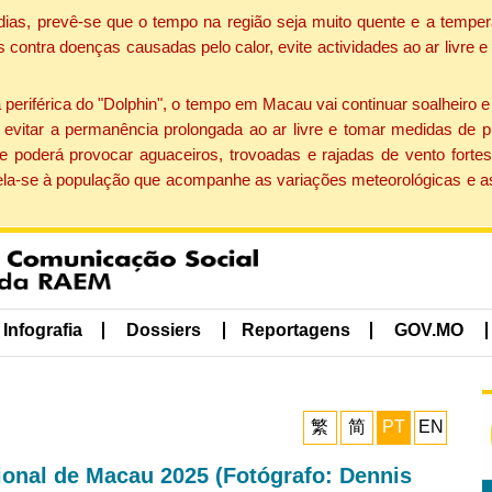
dias, prevê-se que o tempo na região seja muito quente e a temper
contra doenças causadas pelo calor, evite actividades ao ar livre e
eriférica do "Dolphin", o tempo em Macau vai continuar soalheiro 
evitar a permanência prolongada ao ar livre e tomar medidas de p
 poderá provocar aguaceiros, trovoadas e rajadas de vento fortes
apela-se à população que acompanhe as variações meteorológicas e a
Infografia
Dossiers
Reportagens
GOV.MO
繁
简
PT
EN
acional de Macau 2025 (Fotógrafo: Dennis