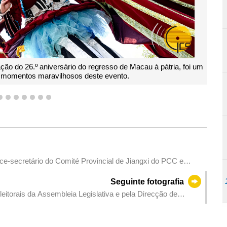
ia, foi um
O Desfile Internacional de Macau, um evento de marca 
das actividades
4
5
6
7
8
9
10
e-secretário do Comité Provincial de Jiangxi do PCC e
a Sede do Governo.
Seguinte fotografia
itorais da Assembleia Legislativa e pela Direcção de
ntes das operadoras de jogos de fortuna ou azar e da
o de Macau.