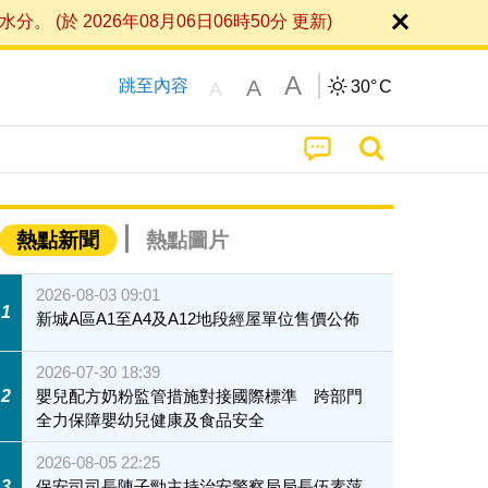
 2026年08月06日06時50分 更新)
A
A
跳至內容
30°
C
A
熱點新聞
熱點圖片
2026-08-03 09:01
1
新城A區A1至A4及A12地段經屋單位售價公佈
2026-07-30 18:39
2
嬰兒配方奶粉監管措施對接國際標準 跨部門
全力保障嬰幼兒健康及食品安全
2026-08-05 22:25
3
保安司司長陳子勁主持治安警察局局長伍素萍