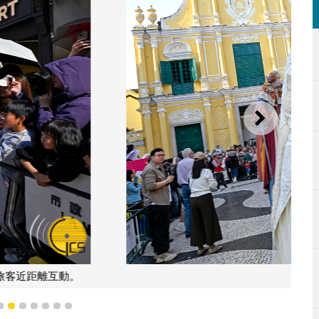
下一則
歡聲笑語，氣氛熱烈。
4
5
6
7
8
9
10