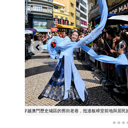
上一則
巡遊路線沿途
1
2
3