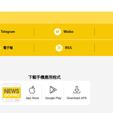
Telegram
Weibo
電子報
RSS
下載手機應用程式
澳門政府新聞 APP - App Store 下載
澳門政府新聞 APP - Google Pla
澳門政府新聞 APP -