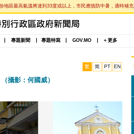
最高氣溫將達到33度或以上，市民應慎防中暑，適時補充水分。 (於
專題新聞
專題特寫
GOV.MO
+ 更多
繁
简
PT
EN
遊 （攝影：何國威）