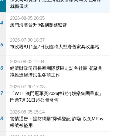
就職儀式
2026-08-05 20:35
4
澳門海關晉升9名副關務監督
2026-07-30 18:37
5
市政署8月1至7日設臨時大型廢舊家具收集站
2026-08-02 11:04
6
經濟財政司司長率團隊落區走訪各社團 凝聚共
識推進經濟民生各項工作
2026-07-30 17:08
7
「WTT 澳門冠軍賽2026由銀河娛樂集團呈獻」
門票7月31日起公開發售
2026-08-05 15:14
8
警情通告：提防網購“掃碼登記”詐騙 以免MPay
帳號被盜用