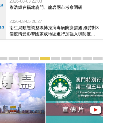
2026-08-03 22:03
9
岑浩輝在福建廈門、龍岩兩市考察調研
2026-08-05 20:27
10
衛生局動態調整埃博拉病毒病防疫措施 維持對3
個疫情受影響國家或地區進行加強入境防疫措
施
宣傳及推廣
賡續中葡傳統友誼 續寫“一國兩制”新篇章 — 澳門“一國
澳門名片集
行政長官岑浩輝11月18日發表2026年施政報
施政特寫
澳門特別行政區經濟和社會發展第二個五
橫琴粵澳深度合作區專題網站
施政小講堂
走進澳門
澳門相簿2020
《澳门微视