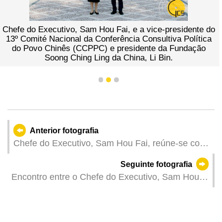
Chefe do Executivo, Sam Hou Fai, e a vice-presidente do
13º Comité Nacional da Conferência Consultiva Política
do Povo Chinês (CCPPC) e presidente da Fundação
Soong Ching Ling da China, Li Bin.
1
2
3
Anterior fotografia
Chefe do Executivo, Sam Hou Fai, reúne-se com
o governador da província de Guangdong, Wang
Seguinte fotografia
Weizhong.
Encontro entre o Chefe do Executivo, Sam Hou
Fai, e o membro do Comité Permanente do 14.º
Comité Nacional da CCPPC e presidente da
União dos Empresários da Área da Grande Baía