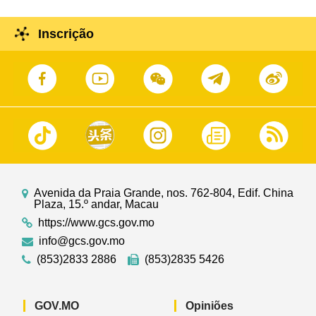
Guangdong - Hong Kong - Macau, Jonathan Choi
Koon-shum, na Sede do Governo.
Inscrição
Avenida da Praia Grande, nos. 762-804, Edif. China
Plaza, 15.º andar, Macau
https://www.gcs.gov.mo
info@gcs.gov.mo
(853)2833 2886
(853)2835 5426
GOV.MO
Opiniões