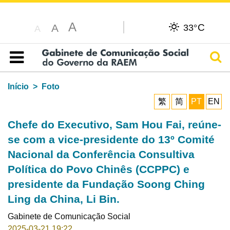
A
C
A
33°
A
Pesq
Índice
Início
Foto
繁
简
PT
EN
Chefe do Executivo, Sam Hou Fai, reúne-
se com a vice-presidente do 13º Comité
Nacional da Conferência Consultiva
Política do Povo Chinês (CCPPC) e
presidente da Fundação Soong Ching
Ling da China, Li Bin.
Gabinete de Comunicação Social
2025-03-21 19:22