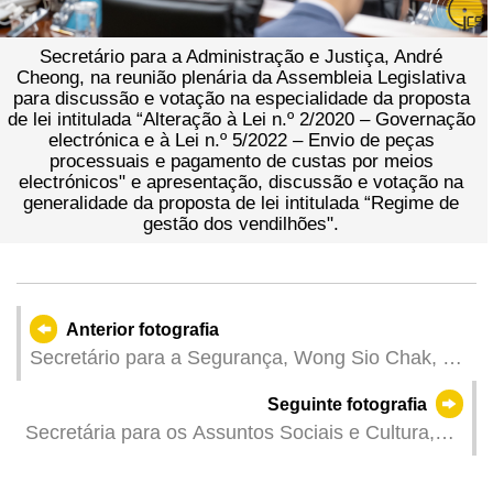
Secretário para a Administração e Justiça, André
Cheong, na reunião plenária da Assembleia Legislativa
para discussão e votação na especialidade da proposta
de lei intitulada “Alteração à Lei n.º 2/2020 ‒ Governação
electrónica e à Lei n.º 5/2022 ‒ Envio de peças
processuais e pagamento de custas por meios
electrónicos" e apresentação, discussão e votação na
generalidade da proposta de lei intitulada “Regime de
gestão dos vendilhões".
Anterior fotografia
Secretário para a Segurança, Wong Sio Chak, na
reunião plenária da Assembleia Legislativa para
Seguinte fotografia
discussão e votação na especialidade da
Secretária para os Assuntos Sociais e Cultura,
proposta de lei intitulada “Regime jurídico do
Ao Ieong U, na cerimónia de assinatura do
controlo das armas e coisas conexas".
Memorando de Cooperação para o “Plano de