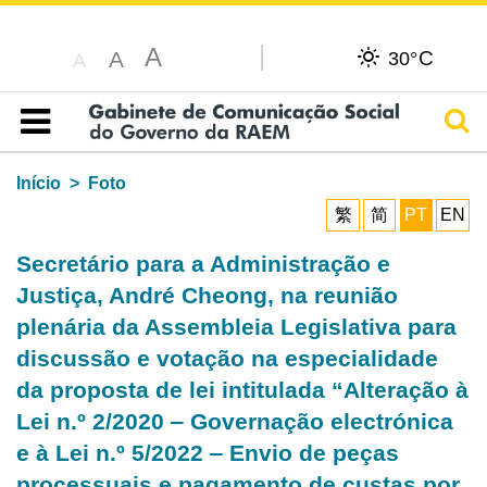
A
C
A
30°
A
Pesq
Índice
Início
Foto
繁
简
PT
EN
Secretário para a Administração e
Justiça, André Cheong, na reunião
plenária da Assembleia Legislativa para
discussão e votação na especialidade
da proposta de lei intitulada “Alteração à
Lei n.º 2/2020 ‒ Governação electrónica
e à Lei n.º 5/2022 ‒ Envio de peças
processuais e pagamento de custas por