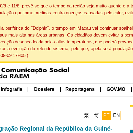
 10/8 e 11/8, prevê-se que o tempo na região seja muito quente e 
pulação que tome medidas contra doenças causadas pelo calor, evite 
periférica do "Dolphin", o tempo em Macau vai continuar soalheir
aus mais alta nas áreas urbanas. Os cidadãos devem evitar a perm
vecção desencadeada pelas altas temperaturas, que poderá provocar
izar a evolução do referido sistema, pelo que, apela-se à popula
-08-09 17H05 )
Infografia
Dossiers
Reportagens
GOV.MO
繁
简
PT
EN
gração Regional da República da Guiné-