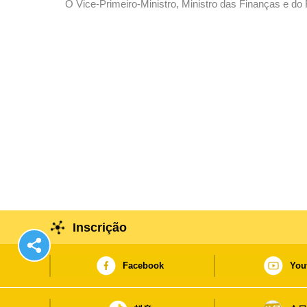
O Vice-Primeiro-Ministro, Ministro das Finanças e do
República de Cabo Verde, Olavo Correia, à chegada a Macau para participar na 6ª Conferência Ministerial do
Fórum para a Cooperação Económica e Comercial entr
recebido pelo secretário para a Economia e Finanças,
Inscrição
Facebook
You