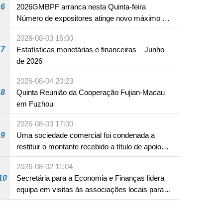
6
2026GMBPF arranca nesta Quinta-feira
Número de expositores atinge novo máximo em
18 anos
2026-08-03 16:00
7
Estatísticas monetárias e financeiras – Junho
de 2026
2026-08-04 20:23
8
Quinta Reunião da Cooperação Fujian-Macau
em Fuzhou
2026-08-03 17:00
9
Uma sociedade comercial foi condenada a
restituir o montante recebido a título de apoio
pecuniário para combater a epidemia de 2022,
2026-08-02 11:04
por não ter sido provado que reunia os
10
Secretária para a Economia e Finanças lidera
requisitos para a sua atribuição
equipa em visitas às associações locais para
consolidar consensos e promover os trabalhos
nas áreas económica e social