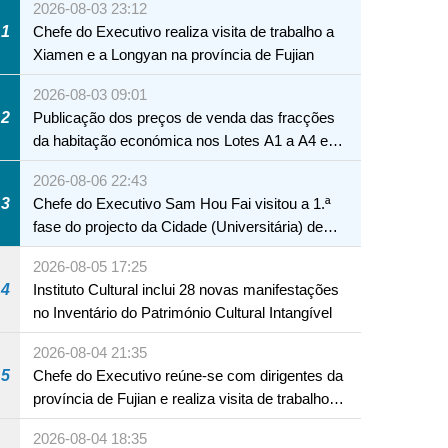
2026-08-03 23:12
1
Chefe do Executivo realiza visita de trabalho a
Xiamen e a Longyan na província de Fujian
2026-08-03 09:01
2
Publicação dos preços de venda das fracções
da habitação económica nos Lotes A1 a A4 e
A12 da Zona A dos Novos Aterros
2026-08-06 22:43
3
Chefe do Executivo Sam Hou Fai visitou a 1.ª
fase do projecto da Cidade (Universitária) de
Educação Internacional de Macau e Hengqin
2026-08-05 17:25
4
Instituto Cultural inclui 28 novas manifestações
no Inventário do Património Cultural Intangível
2026-08-04 21:35
5
Chefe do Executivo reúne-se com dirigentes da
província de Fujian e realiza visita de trabalho
em Fuzhou
2026-08-04 18:35