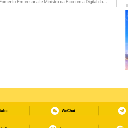
 Fomento Empresarial e Ministro da Economia Digital da
e a China e os Países de Língua Portuguesa (Macau), é
 Lei Wai Nong.
tube
WeChat