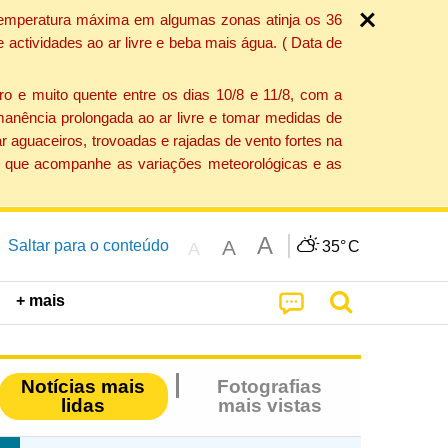
a temperatura máxima em algumas zonas atinja os 36
actividades ao ar livre e beba mais água. ( Data de
o e muito quente entre os dias 10/8 e 11/8, com a
anência prolongada ao ar livre e tomar medidas de
 aguaceiros, trovoadas e rajadas de vento fortes na
ção que acompanhe as variações meteorológicas e as
A
A
Saltar para o conteúdo
35°
C
A
+ mais
Notícias mais
Fotografias
lidas
mais vistas