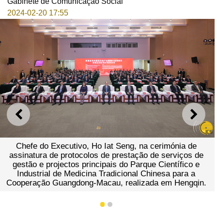
Gabinete de Comunicação Social
2024-02-20 17:55
ANTERIOR
SEGU
Executivo, Ho Iat Seng, na cerimónia de
de protocolos de prestação de serviços de
rojectos principais do Parque Científico e
Chefe d
l de Medicina Tradicional Chinesa para a
assinatura
 Guangdong-Macau, realizada em Hengqin.
gestão do 
Tradicion
1
2