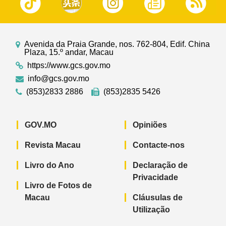
Avenida da Praia Grande, nos. 762-804, Edif. China
Plaza, 15.º andar, Macau
https://www.gcs.gov.mo
info@gcs.gov.mo
(853)2833 2886
(853)2835 5426
GOV.MO
Opiniões
Revista Macau
Contacte-nos
Livro do Ano
Declaração de
Privacidade
Livro de Fotos de
Macau
Cláusulas de
Utilização