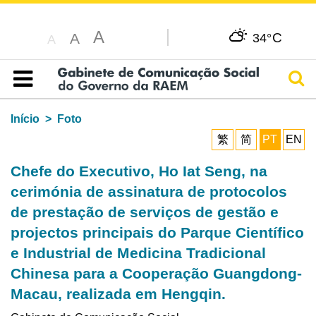
A
C
A
34°
A
Pesq
Índice
Início
Foto
繁
简
PT
EN
Chefe do Executivo, Ho Iat Seng, na
cerimónia de assinatura de protocolos
de prestação de serviços de gestão e
projectos principais do Parque Científico
e Industrial de Medicina Tradicional
Chinesa para a Cooperação Guangdong-
Macau, realizada em Hengqin.