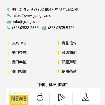
澳门南湾大马路762-804号中华广场15楼
https://www.gcs.gov.mo
info@gcs.gov.mo
(853)2833 2886
(853)2835 5426
GOV.MO
意见信箱
澳门杂志
联络我们
澳门年鉴
私隐声明
澳门相簿
使用条款
下载手机应用程序
澳门政府新闻 APP - App Store 下载
澳门政府新闻 APP - Googl
澳门政府新闻 