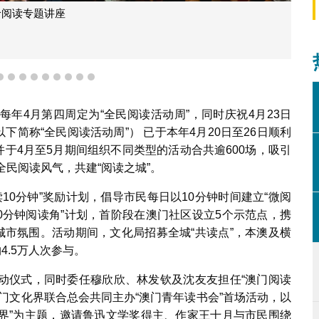
玲阅读专题讲座
6
7
8
9
10
11
12
13
14
年4月第四周定为“全民阅读活动周”，同时庆祝4月23日
（以下简称“全民阅读活动周”） 已于本年4月20日至26日顺利
并于4月至5月期间组织不同类型的活动合共逾600场，吸引
全民阅读风气，共建“阅读之城”。
阅读10分钟”奖励计划，倡导市民每日以10分钟时间建立“微阅
10分钟阅读角”计划，首阶段在澳门社区设立5个示范点，携
城市氛围。活动期间，文化局招募全城“共读点”，本澳及横
4.5万人次参与。
”启动仪式，同时委任穆欣欣、林发钦及沈友友担任“澳门阅读
门文化界联合总会共同主办“澳门青年读书会”首场活动，以
世界”为主题，邀请鲁迅文学奖得主、作家王十月与市民围绕