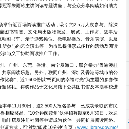
界冠军朱雨玲主讲阅读专题讲座，与公众分享阅读如何助力
。
广场举行近百场阅读推广活动，吸引约2.5万人次参与。除深
，还涵盖图书销售、文化局出版物派发、展览、工作坊、故事活
、流动图书车、亲子游戏摊位、微电影播放、音乐表演、以及
儿所参与的艺文演出等，为市民提供形式多样的活动及阅读
彰参与义工协助阅读推广工作。
圳、广州、东莞、香港、南宁及海口，联合举办“粤港澳桂
限，共享阅读乐趣。另外，联同广州、深圳及香港等城市的公
创作比赛”，近1,600份以“书页间的幸福时光”为主题的参赛作
举行颁奖礼。得奖作品于文化局辖下公共图书馆及本澳学校进
本年11月30日，逾2,500人报名参与，已成功录取的市民
得相应奖品。“10分钟阅读角”伙伴招募期至6月30日，欢迎
、咖啡店及注册社团等申请成为伙伴，共同扩展阅读网络。
的申请方式，可浏览“阅读10分钟”专页（
www.library.gov.mo/