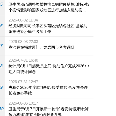
5
卫生局动态调整埃博拉病毒病防疫措施 维持对3
个疫情受影响国家或地区进行加强入境防疫措
施
2026-08-02 11:04
6
经济财政司司长率团队落区走访各社团 凝聚共
识推进经济民生各项工作
2026-08-03 22:03
7
岑浩辉在福建厦门、龙岩两市考察调研
2026-07-31 16:40
8
统计局8月1日起派员上门 协助住户完成2026 中
期人口统计问卷
2026-07-31 12:47
9
央积金2026年度款项明起接受提款 合发放条件
长者免办手续
2026-08-06 10:17
10
卫生局于8月7日开展新一轮“长者安装假牙计划”
致力构建“老有所医”的服务系统