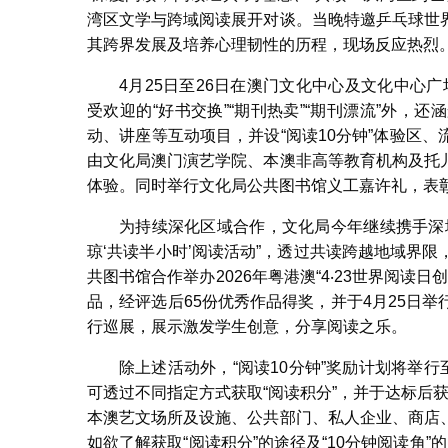
湾区文学与跨域阅读展开对谈。当晚特邀乒乓球世
其跨界发展及培养心理韧性的历程，现场反应热烈
4月25日至26日在澳门文化中心及文化中心
受欢迎的“好书交换”“期刊热卖”“期刊漂流”外
动、讲座等互动项目，并设“阅读10分钟”体验区
由文化局澳门演艺学院、本澳非高等教育机构及托
体验。同时举行文化局公共图书馆义工嘉许礼，表
为持续深化区域合作，文化局今年继续携手深
琼‘共读半小时’阅读活动”，透过共读跨越地域界
共图书馆合作举办2026年粤港澳“4‧23世界阅读日
品，经评选后65份优秀作品得奖，并于4月25日
行巡展，展示激发学生创意，分享阅读之乐。
除上述活动外，“阅读10分钟”奖励计划将举行至
可透过不同指定方式获取“阅读积分”，并于达标后获
本澳艺文场所及设施、公共部门、私人企业、商店
如欲了解获取“阅读积分”的途径及“10分钟阅读角”