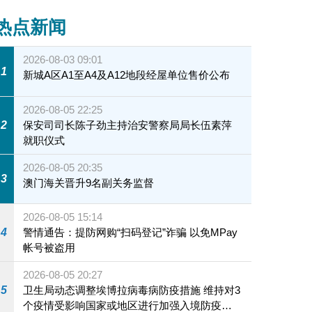
热点新闻
2026-08-03 09:01
1
新城A区A1至A4及A12地段经屋单位售价公布
2026-08-05 22:25
2
保安司司长陈子劲主持治安警察局局长伍素萍
就职仪式
2026-08-05 20:35
3
澳门海关晋升9名副关务监督
2026-08-05 15:14
4
警情通告：提防网购“扫码登记”诈骗 以免MPay
帐号被盗用
2026-08-05 20:27
5
卫生局动态调整埃博拉病毒病防疫措施 维持对3
个疫情受影响国家或地区进行加强入境防疫措