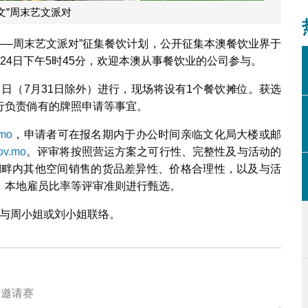
文”周末艺文派对
——周末艺文派对”征集餐饮计划，公开征集本澳餐饮业界于
24日下午5时45分，欢迎本澳从事餐饮业的公司参与。
日（7月31日除外）进行，现场将设有1个餐饮摊位。获选
行负责倘有的牌照申请等事宜。
.mo
，申请者可在报名期内于办公时间亲临文化局大楼或邮
ov.mo
。评审将按照营运方案之可行性、完整性及与活动的
湖畔内其他空间销售的货品差异性、价格合理性，以及与活
、本地雇员比率等评审准则进行甄选。
296与周小姐或刘小姐联络。
际邀请赛