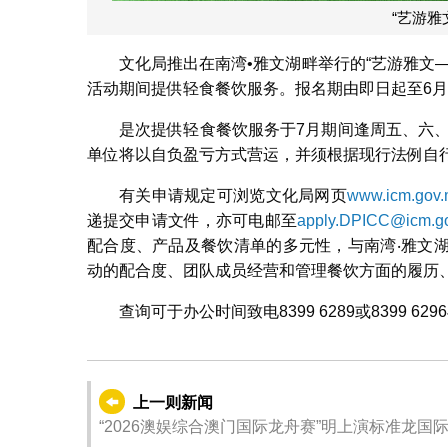
“艺游雅
文化局推出在南湾•雅文湖畔举行的“艺游雅文
活动期间提供轻食餐饮服务。报名期由即日起至6月
是次提供轻食餐饮服务于7月期间逢周五、六、
单位将以自负盈亏方式营运，并须根据现行法例自
有关申请规定可浏览文化局网页
www.icm.gov
递提交申请文件，亦可电邮至
apply.DPICC@icm.g
配合度、产品及餐饮清单的多元性，与南湾‧雅文
动的配合度、团队成员经营和管理餐饮方面的履历
查询可于办公时间致电8399 6289或8399 6
上一则新闻
“2026澳娱综合澳门国际龙舟赛”明上演标准龙国