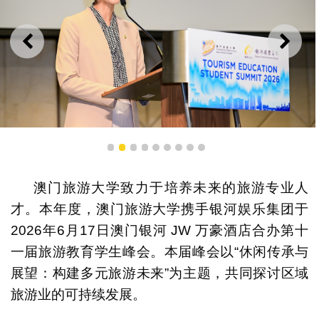
上一则
下一
澳门旅游大学副校长吕剑英博士
1
2
3
4
5
6
7
8
9
澳门旅游大学致力于培养未来的旅游专业人
才。本年度，澳门旅游大学携手银河娱乐集团于
2026年6月17日澳门银河 JW 万豪酒店合办第十
一届旅游教育学生峰会。本届峰会以“休闲传承与
展望：构建多元旅游未来”为主题，共同探讨区域
旅游业的可持续发展。