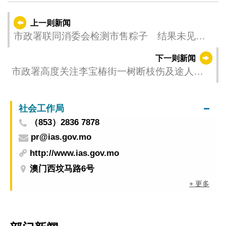
上一则新闻
市政署联同消委会检测市售粽子 结果未见异
常
下一则新闻
市政署高度关注李宝椿街一树断枝伤及途人事
件 已即时派员处理跟进
社会工作局
（853）2836 7878
pr@ias.gov.mo
http://www.ias.gov.mo
澳门西坟马路6号
+ 更多