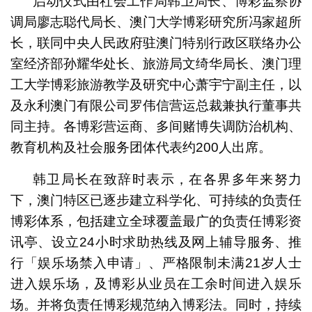
启动仪式由社会工作局韩卫局长、博彩监察协
调局廖志聪代局长、澳门大学博彩研究所冯家超所
长，联同中央人民政府驻澳门特别行政区联络办公
室经济部孙耀华处长、旅游局文绮华局长、澳门理
工大学博彩旅游教学及研究中心萧宇宁副主任，以
及永利澳门有限公司罗伟信营运总裁兼执行董事共
同主持。各博彩营运商、多间赌博失调防治机构、
教育机构及社会服务团体代表约200人出席。
韩卫局长在致辞时表示，在各界多年来努力
下，澳门特区已逐步建立科学化、可持续的负责任
博彩体系，包括建立全球覆盖最广的负责任博彩资
讯亭、设立24小时求助热线及网上辅导服务、推
行「娱乐场禁入申请」、严格限制未满21岁人士
进入娱乐场，及博彩从业员在工余时间进入娱乐
场。并将负责任博彩规范纳入博彩法。同时，持续