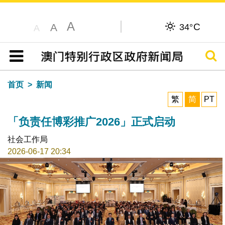
A
C
A
34°
A
搜寻
目录
首页
新闻
繁
简
PT
「负责任博彩推广2026」正式启动
社会工作局
2026-06-17 20:34