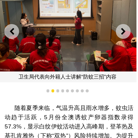
上一则
下一
表向外籍人士讲解“防蚊三招”内容
1
2
3
4
5
6
7
8
9
预
随着夏季来临，气温升高且雨水增多，蚊虫活
动趋于活跃，5月份全澳诱蚊产卵器指数录得
57.3%，显示白纹伊蚊活动进入高峰期，登革热及
基孔肯雅热（下称“双热”）风险持续增加。为提升