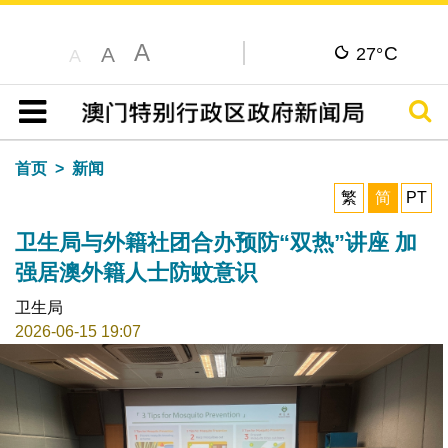
A
C
A
27°
A
搜寻
目录
首页
新闻
繁
简
PT
卫生局与外籍社团合办预防“双热”讲座 加
强居澳外籍人士防蚊意识
卫生局
2026-06-15 19:07